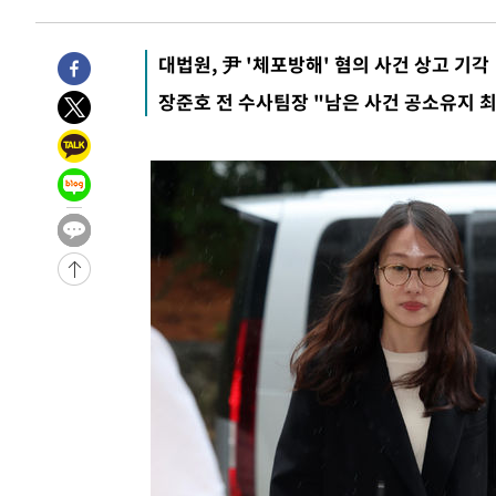
대법원, 尹 '체포방해' 혐의 사건 상고 기각
장준호 전 수사팀장 "남은 사건 공소유지 