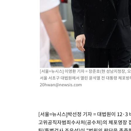
[서울=뉴시스] 이영환 기자 = 장준호(현 성남지청장, 
서울 서초구 대법원에서 열린 윤석열 전 대통령 체포방해 
20hwan@newsis.com
[서울=뉴시스]박선정 기자 = 대법원이 12
고위공직자범죄수사처(공수처)의 체포영장 집
팀(특별검사 조은석)이 "법원의 판단을 존중