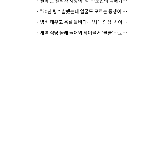
· 엘베 문 열리자 지팡이 '퍽'…노인의 택배기사 폭행 이유
· "20년 병수발했는데 얼굴도 모르는 동생이 유산 절반을"…배다른 형제 상속권 있을까
· 냄비 태우고 욕실 물바다…'치매 의심' 시어머니 검사 권유했다가 '날벼락'
· 새벽 식당 몰래 들어와 테이블서 '쿨쿨'…토사물 남기고 사라진 남성