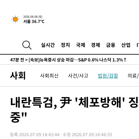
-24253초 전 >
남자 농구, 나고야 아시안게임서 '홈팀' 일본과 한일전
-23629초 전 >
여수 오동도 해상서 모터보트 전복…1명 사망·1명 실종
2026.08.08 (토)
서울 36.7℃
-19856초 전 >
극한폭염 한풀 꺾이지만…'낮 최고 35도' 무더위, 열대야
주 날씨]
-16874초 전 >
축구협회 "압수수색·성접대 논란 사과…쇄신의 기회로 
-15391초 전 >
[속보]'압수수색·성접대 논란' 축구협회 "실망과 걱정 
실시간
정치
국제
경제
금융
산업
송"
-4012초 전 >
'최고 37도' 폭염 지속…강원동해안 최대 150㎜ 비
47분 전 >
[속보]뉴욕증시 상승 마감…S&P 0.6% 나스닥 1.3%↑
-29029초 전 >
백운산서 80년근 천종산삼 9뿌리 발견…감정가 1.3억원
사회
사회최신
사건/사고
법원/검찰
의료
-26739초 전 >
선재도서 해루질 나섰다 실종 60대, 닷새 만에 숨진 채 발
-24273초 전 >
남자 농구, 나고야 아시안게임서 '홈팀' 일본과 한일전
-23649초 전 >
여수 오동도 해상서 모터보트 전복…1명 사망·1명 실종
내란특검, 尹 '체포방해' 징
-19876초 전 >
극한폭염 한풀 꺾이지만…'낮 최고 35도' 무더위, 열대야
주 날씨]
중"
-16894초 전 >
축구협회 "압수수색·성접대 논란 사과…쇄신의 기회로 
-15411초 전 >
[속보]'압수수색·성접대 논란' 축구협회 "실망과 걱정 
송"
-4032초 전 >
'최고 37도' 폭염 지속…강원동해안 최대 150㎜ 비
등록 2026.07.09 14:43:44
수정 2026.07.09 14:46:55
47분 전 >
[속보]뉴욕증시 상승 마감…S&P 0.6% 나스닥 1.3%↑