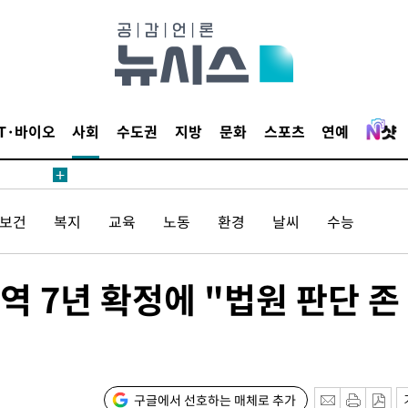
 계속[다음
삼겠다"
안겨드려 죄
IT·바이오
사회
수도권
지방
문화
스포츠
연예
/보건
복지
교육
노동
환경
날씨
수능
견
역 7년 확정에 "법원 판단 존
 계속[다음
삼겠다"
안겨드려 죄
구글에서 선호하는 매체로 추가