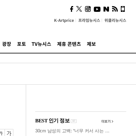
사이 해답 찾았죠"…알을
깨고 나온 '초자아'
K-Artprice
프라임뉴시스
위클리뉴시스
광장
포토
TV뉴시스
제휴 콘텐츠
제보