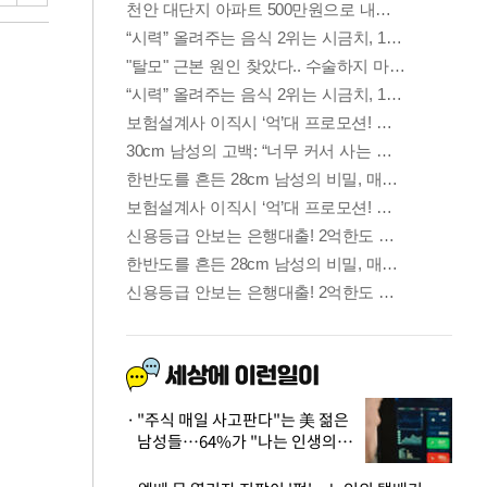
"주식 매일 사고판다"는 美 젊은
남성들…64%가 "나는 인생의
패배자“