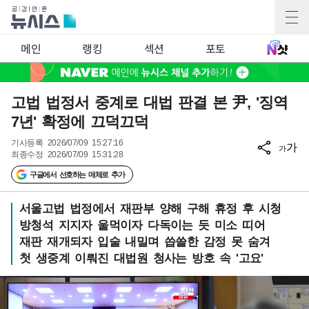
메인
랭킹
섹션
포토
고법 법정서 중계로 대법 판결 본 尹, '징역
7년' 확정에 끄덕끄덕
기사등록
2026/07/09 15:27:16
가
가
최종수정
2026/07/09 15:31:28
구글에서 선호하는 매체로 추가
서울고법 법정에서 재판부 양해 구해 휴정 후 시청
방청석 지지자 울먹이자 다독이는 듯 미소 띠어
재판 재개되자 입술 내밀며 씁쓸한 감정 못 숨겨
첫 생중계 이뤄진 대법원 청사는 방호 속 '고요'