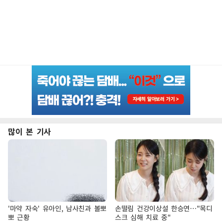
많이 본 기사
'마약 자숙' 유아인, 남사친과 볼뽀
손떨림 건강이상설 한승연…"목디
뽀 근황
스크 심해 치료 중"