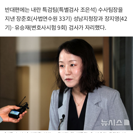
반대편에는 내란 특검팀(특별검사 조은석) 수사팀장을
지낸 장준호(사법연수원 33기) 성남지청장과 장지영(42
기)·유승재(변호사시험 9회) 검사가 자리했다.