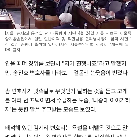
[서울=뉴시스] 윤석열 전 대통령이 지난 4월 24일 서울 서초구 서울중
앙지방법원에서 열린 일반이적 및 직권남용 권리행사방해 혐의 사건 1
심 결심 공판에 출석해 있다. (사진=서울중앙지법 제공). *재판매 및
DB 금지
입을 떼며 경위를 보면서 "저기 진행하죠"라고 말했지
만, 송진호 변호사를 바라보는 얼굴엔 쓴웃음이 번졌다.
송 변호사가 귓속말로 무엇인가 말하는 것을 듣고 고개
를 여러 번 끄덕이면서 수긍하는 모습, '나중에 이야기하
자'는 듯한 말을 주고받는 모습도 보였다.
배석해 있던 김계리 변호사는 욕설을 내뱉은 것으로 알
려졌다. 다독이는 송 변호사를 향해 "뭘 상심하지 않냐.