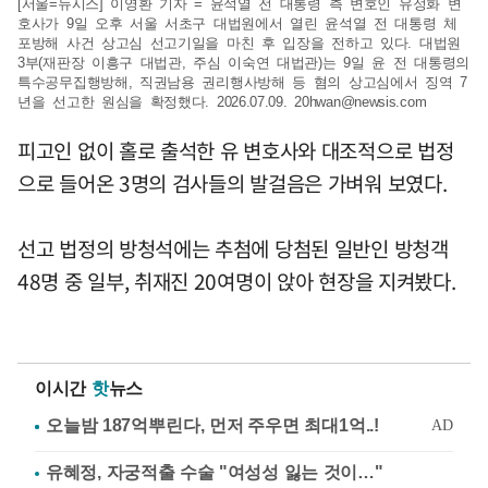
[서울=뉴시스] 이영환 기자 = 윤석열 전 대통령 측 변호인 유정화 변
호사가 9일 오후 서울 서초구 대법원에서 열린 윤석열 전 대통령 체
포방해 사건 상고심 선고기일을 마친 후 입장을 전하고 있다. 대법원
3부(재판장 이흥구 대법관, 주심 이숙연 대법관)는 9일 윤 전 대통령의
특수공무집행방해, 직권남용 권리행사방해 등 혐의 상고심에서 징역 7
년을 선고한 원심을 확정했다. 2026.07.09.
20hwan@newsis.com
피고인 없이 홀로 출석한 유 변호사와 대조적으로 법정
으로 들어온 3명의 검사들의 발걸음은 가벼워 보였다.
선고 법정의 방청석에는 추첨에 당첨된 일반인 방청객
48명 중 일부, 취재진 20여명이 앉아 현장을 지켜봤다.
이시간
핫
뉴스
유혜정, 자궁적출 수술 "여성성 잃는 것이…"