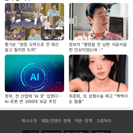
황기순 "원정 도박으로 전 재산
정보석 "황정음 전 남편 서글서글
잃고 필리핀 도피"
한 인상이었는데…"
정부, 전 산업에 'AI 옷' 입힌다…
최준희, 또 성형수술 예고 "짝짝이
AI 로봇 연 1000대 보급 추진
눈 탈출"
회사소개
제휴/컨텐츠 판매
약관·정책
고충처리