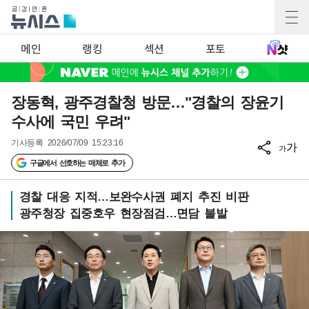
메인
랭킹
섹션
포토
장동혁, 광주경찰청 방문…"경찰의 장윤기
수사에 국민 우려"
기사등록
2026/07/09 15:23:16
가
가
구글에서 선호하는 매체로 추가
경찰 대응 지적…보완수사권 폐지 추진 비판
광주청장 집중호우 현장점검…면담 불발