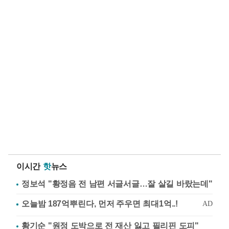
이시간
핫
뉴스
정보석 "황정음 전 남편 서글서글…잘 살길 바랐는데"
황기순 "원정 도박으로 전 재산 잃고 필리핀 도피"