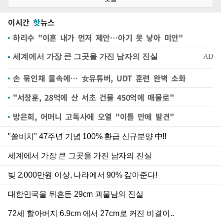
이시간
핫
뉴스
하리수 "이혼 내가 먼저 제안…아기 못 낳아 미안"
손 묶인채 물속에… 女유튜버, UDT 훈련 완벽 소화
"서장훈, 28억에 산 서초 건물 450억에 매물로"
방은희, 어머니 고독사에 오열 "이틀 만에 발견"