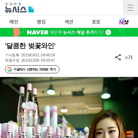
메인
랭킹
섹션
포토
'달콤한 벚꽃와인'
기사등록
2015/03/31 09:46:28
가
가
최종수정
2016/12/30 09:30:47
구글에서 선호하는 매체로 추가