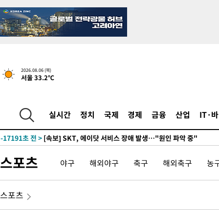
2026.08.06 (목)
서울 33.2℃
1시간 전 >
[속보]경찰, '홍명보 선임 논란' 대한축구협회·축구회관 등 압수수
-19013초 전 >
[속보]합참 "北 발사체는 단거리탄도미사일…감시·경계태세 
실시간
정치
국제
경제
금융
산업
IT·
화"
-18761초 전 >
日방위성, 北이 동해로 쏜 발사체는 탄도미사일 가능성
-17191초 전 >
[속보] SKT, 에이닷 서비스 장애 발생…"원인 파악 중"
-16597초 전 >
[속보]합참 "북, 동해상으로 미상 발사체 발사"
스포츠
야구
해외야구
축구
해외축구
농
-15993초 전 >
'낮 최고 39도' 불볕더위…한밤 열대야도 계속[내일날씨]
-15952초 전 >
[속보]7~9일 프로야구 3연전도 폭염 취소…11일 재개
-15614초 전 >
"韓 외환시장 개입 관측 배경엔 美의 대한국 무역적자 있어"
스포츠
-15441초 전 >
'월드컵 탈락 후폭풍' 축구협회…초유의 압수수색에 '충격·당황