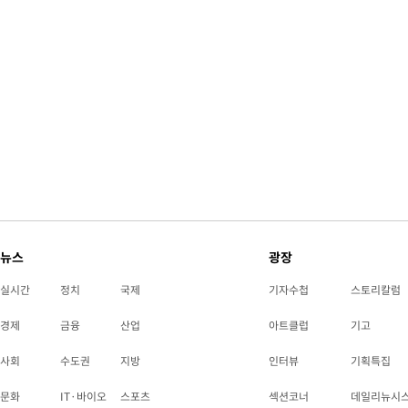
뉴스
광장
실시간
정치
국제
기자수첩
스토리칼럼
경제
금융
산업
아트클럽
기고
사회
수도권
지방
인터뷰
기획특집
문화
IT·바이오
스포츠
섹션코너
데일리뉴시