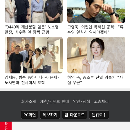
''9440억 재산분할 앞둔' 노소영
고영욱, 이번엔 박하선 공격…"류
관장, 최수종 옆 깜짝 근황
수영 열심히 일해야겠네"
김제동, 방송 뜸하더니…이문세·
하영 측, 증조부 친일 의혹에 "사
노사연과 전시회서 포착
실 무근"
회사소개
제휴/컨텐츠 판매
약관·정책
고충처리
PC화면
제보하기
앱 다운로드
맨위로↑
광
COPYRIGHTⓒ
NEWSIS
ALL RIGHTS RESERVED.
고