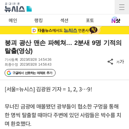
메인
랭킹
섹션
포토
붕괴 광산 맨손 파헤쳐… 2분새 9명 기적의
탈출(영상)
기사등록
2023/03/28 14:54:36
가
가
최종수정
2023/03/28 14:56:43
구글에서 선호하는 매체로 추가
[서울=뉴시스] 김광원 기자 = 1, 2, 3…9!
무너진 금광에 매몰됐던 광부들이 협소한 구멍을 통해
한 명씩 탈출할 때마다 주변에 있던 사람들은 박수를 치
며 환호했다.