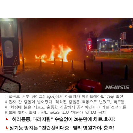
네덜란드 서부 헤이그(Hague)에서 아프리카 에리트레아(Eritrea) 출신
이민자 간 충돌이 벌어졌다. 격화된 충돌은 폭동으로 번졌고, 폭도들
이 차량에 불을 지르고 출동한 경찰까지 공격하면서 거리는 전쟁터를
방불케 했다. 출처 : @EmekaGift100 *재판매 및 DB 금지