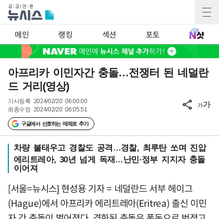
메인
랭킹
섹션
포토
아프리카 이민자간 충돌…전쟁터 된 네덜란
드 거리(영상)
기사등록
2024/02/20 06:00:00
가
가
최종수정
2024/02/20 06:05:51
구글에서 선호하는 매체로 추가
차량 불태우고 경찰도 공격…경찰, 최루탄 쏘며 진압
에리트레아, 30년 넘게 독재…난민·정부 지지자 충돌
이어져
[서울=뉴시스] 현성용 기자 = 네덜란드 서부 헤이그
(Hague)에서 아프리카 에리트레아(Eritrea) 출신 이민
자 간 충돌이 벌어졌다. 격화된 충돌은 폭동으로 번졌고,