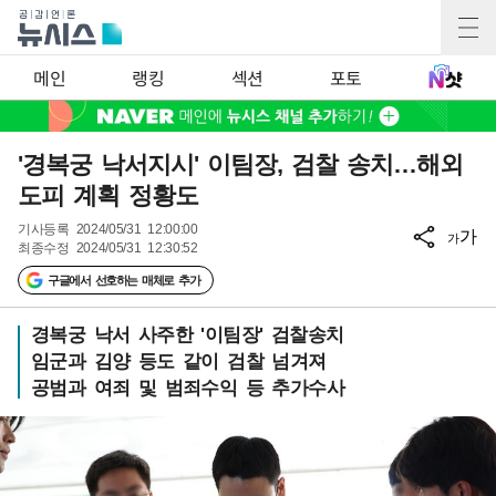
메인
랭킹
섹션
포토
'경복궁 낙서지시' 이팀장, 검찰 송치…해외
도피 계획 정황도
기사등록
2024/05/31 12:00:00
가
가
최종수정
2024/05/31 12:30:52
구글에서 선호하는 매체로 추가
경복궁 낙서 사주한 '이팀장' 검찰송치
임군과 김양 등도 같이 검찰 넘겨져
공범과 여죄 및 범죄수익 등 추가수사