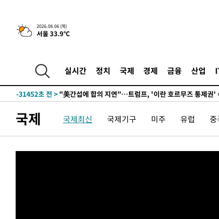
2026.08.06 (목)
서울 33.9℃
2시간 전 >
[속보] "이란-오만, 호르무즈 해협 통행 항로 합의" 이란 외
-31837초 전 >
내일까지 39도 '펄펄'…기상청 "태풍 지나며 폭염 잠시 
실시간
정치
국제
경제
금융
산업
-31474초 전 >
트럼프, 한국계 진보 주지사 후보 맹공…"공산주의가 최대
-31452초 전 >
"美간섭에 합의 지연"…트럼프, '이란 호르무즈 통제권'
-27972초 전 >
[속보]산업장관 "李정부, 원전 반대 안해…안정 전력 위
국제
국제최신
국제기구
미주
유럽
중
-26669초 전 >
[속보]경찰, '홍명보 선임 논란' 대한축구협회·축구회관 
색
-26056초 전 >
[속보]산업장관 "美무역법 제301조 과잉생산 결과 발표 8
상
-25849초 전 >
[속보]코스피 매도사이드카 발동…4%대 급락
-25121초 전 >
[속보]전남광주 초대 시민추천 부시장에 백승주·윤난실
-22682초 전 >
서울 열대야 15일째 지속…비공식 '초열대야' 30도 넘어
-21249초 전 >
[속보]코스닥, 2.15포인트(0.27%) 내린 797.44 출발
-21232초 전 >
[속보]코스피, 119.51포인트(1.81%) 내린 6478.75 개
-17679초 전 >
6월 경상수지 497.3억 달러…두 달 연속 사상 최대