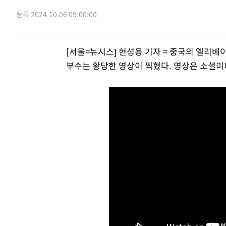
-17679초 전 >
6월 경상수지 497.3억 달러…두 달 연속 사상 최대
등록 2024.10.06 09:00:00
-17630초 전 >
서울 낮 39도 '폭염중대경보'…40도 관측 가능성도
-14992초 전 >
미 워싱턴주 스포캔 시의 통제불능 3개 산불, 방화선 일부
[서울=뉴시스] 현성용 기자 = 중국의 엘리베
-7165초 전 >
[속보] 호르무즈 해협 이란-오만 협상 기대속 뉴욕증시 혼조
부수는 황당한 영상이 찍혔다. 영상은 소셜미디
우 0.49%↑
-5520초 전 >
[속보] 이란 대통령 "지금 최고지도자와 소통하기가 매우 
임 3년 인터뷰
2시간 전 >
[속보] "이란-오만, 호르무즈 해협 통행 항로 합의" 이란 외