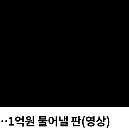
 구축
 마감 다
어려워" 취
무부 대변인
꺾인다"
 위협"
 수용할까
해 불가피"
등 압수수
월 중 예
…1억원 물어낼 판(영상)
장