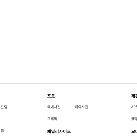
포토
제
리칼럼
국내사진
해외사진
AP
그래픽
新
특집
패밀리사이트
모