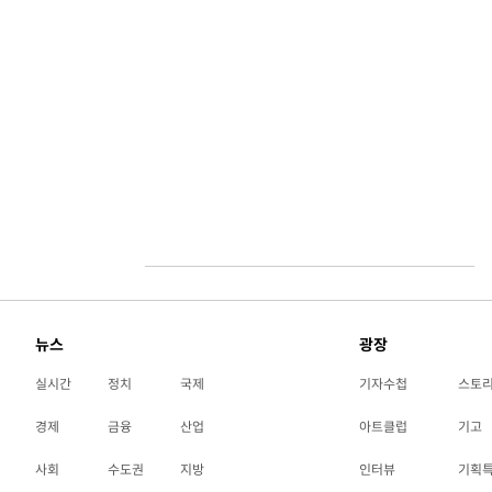
뉴스
광장
실시간
정치
국제
기자수첩
스토
경제
금융
산업
아트클럽
기고
사회
수도권
지방
인터뷰
기획