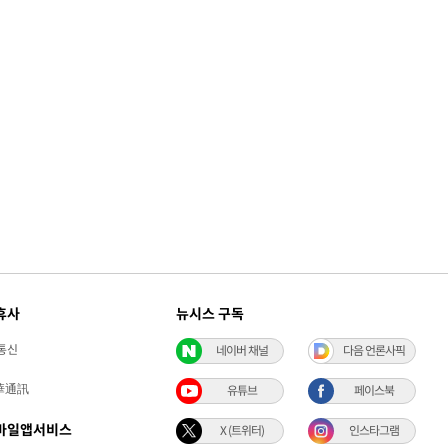
휴사
뉴시스 구독
통신
네이버 채널
다음 언론사픽
華通訊
유튜브
페이스북
바일앱서비스
X (트위터)
인스타그램