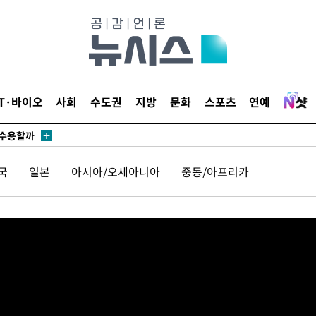
무부 대변인
꺾인다"
IT·바이오
사회
수도권
지방
문화
스포츠
연예
 위협"
 수용할까
해 불가피"
국
일본
아시아/오세아니아
중동/아프리카
등 압수수
월 중 예
장