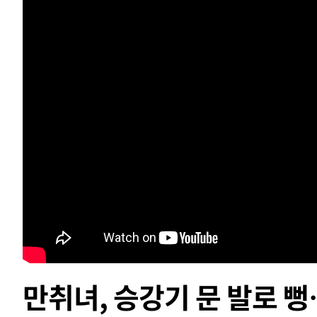
-17630초 전 >
서울 낮 39도 '폭염중대경보'…40도 관측 가능성도
-14992초 전 >
미 워싱턴주 스포캔 시의 통제불능 3개 산불, 방화선 일부
-7165초 전 >
[속보] 호르무즈 해협 이란-오만 협상 기대속 뉴욕증시 혼조
우 0.49%↑
-5520초 전 >
[속보] 이란 대통령 "지금 최고지도자와 소통하기가 매우 
임 3년 인터뷰
2시간 전 >
[속보] "이란-오만, 호르무즈 해협 통행 항로 합의" 이란 외
-31837초 전 >
내일까지 39도 '펄펄'…기상청 "태풍 지나며 폭염 잠시 
-31474초 전 >
트럼프, 한국계 진보 주지사 후보 맹공…"공산주의가 최대
-31452초 전 >
"美간섭에 합의 지연"…트럼프, '이란 호르무즈 통제권'
-27972초 전 >
[속보]산업장관 "李정부, 원전 반대 안해…안정 전력 위
-26669초 전 >
[속보]경찰, '홍명보 선임 논란' 대한축구협회·축구회관 
색
-26056초 전 >
[속보]산업장관 "美무역법 제301조 과잉생산 결과 발표 8
상
-25849초 전 >
[속보]코스피 매도사이드카 발동…4%대 급락
-25121초 전 >
[속보]전남광주 초대 시민추천 부시장에 백승주·윤난실
-22682초 전 >
서울 열대야 15일째 지속…비공식 '초열대야' 30도 넘어
만취녀, 승강기 문 발로 뻥
-21249초 전 >
[속보]코스닥, 2.15포인트(0.27%) 내린 797.44 출발
-21232초 전 >
[속보]코스피, 119.51포인트(1.81%) 내린 6478.75 개