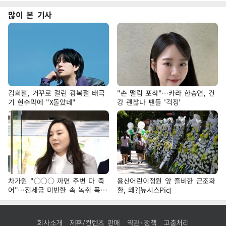
많이 본 기사
김희철, 거꾸로 걸린 광복절 태극
"손 떨림 포착"…카라 한승연, 건
기 현수막에 "X돌았네"
강 괜찮나 팬들 '걱정'
차가원 "○○○ 까면 주변 다 죽
용산어린이정원 앞 즐비한 근조화
어"…전세금 미반환 속 녹취 폭로
환, 왜?[뉴시스Pic]
파장
회사소개
제휴/컨텐츠 판매
약관·정책
고충처리