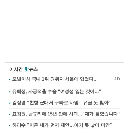
이시간
핫
뉴스
유혜정, 자궁적출 수술 "여성성 잃는 것이…"
김정렬 "친형 군대서 구타로 사망…유골 못 찾아"
표창원, 남규리에 15년 만에 사과…"제가 틀렸습니다"
하리수 "이혼 내가 먼저 제안…아기 못 낳아 미안"