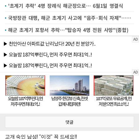
'초계기 추락' 4명 장례식 해군장으로… 6월1일 영결식
국방장관 대행, 해군 초계기 사고에 "음주·회식 자제"…근무기강 강화 지시
해군 초계기 포항서 추락…"탑승자 4명 전원 사망"(종합)
댓글