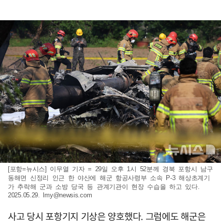
[포항=뉴시스] 이무열 기자 = 29일 오후 1시 52분께 경북 포항시 남구
동해면 신정리 인근 한 야산에 해군 항공사령부 소속 P-3 해상초계기
가 추락해 군과 소방 당국 등 관계기관이 현장 수습을 하고 있다.
2025.05.29.
lmy@newsis.com
사고 당시 포항기지 기상은 양호했다. 그럼에도 해군은