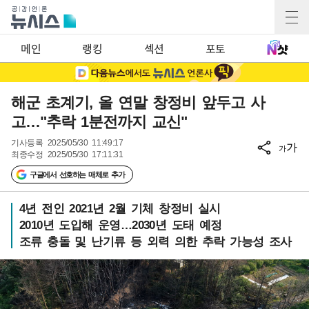
메인
랭킹
섹션
포토
해군 초계기, 올 연말 창정비 앞두고 사
고…"추락 1분전까지 교신"
기사등록
2025/05/30 11:49:17
가
가
최종수정
2025/05/30 17:11:31
구글에서 선호하는 매체로 추가
4년 전인 2021년 2월 기체 창정비 실시
2010년 도입해 운영…2030년 도태 예정
조류 충돌 및 난기류 등 외력 의한 추락 가능성 조사