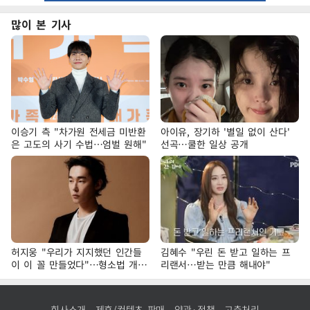
많이 본 기사
이승기 측 "차가원 전세금 미반환
아이유, 장기하 '별일 없이 산다'
은 고도의 사기 수법…엄벌 원해"
선곡…쿨한 일상 공개
허지웅 "우리가 지지했던 인간들
김혜수 "우린 돈 받고 일하는 프
이 이 꼴 만들었다"…형소법 개정
리랜서…받는 만큼 해내야"
에 격한 반응
회사소개
제휴/컨텐츠 판매
약관·정책
고충처리