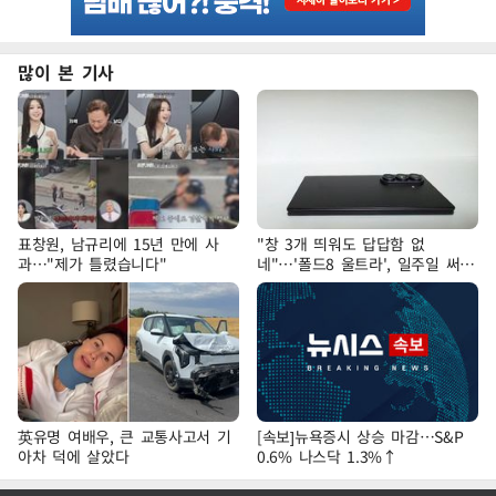
많이 본 기사
표창원, 남규리에 15년 만에 사
"창 3개 띄워도 답답함 없
과…"제가 틀렸습니다"
네"…'폴드8 울트라', 일주일 써보
니
英유명 여배우, 큰 교통사고서 기
[속보]뉴욕증시 상승 마감…S&P
아차 덕에 살았다
0.6% 나스닥 1.3%↑