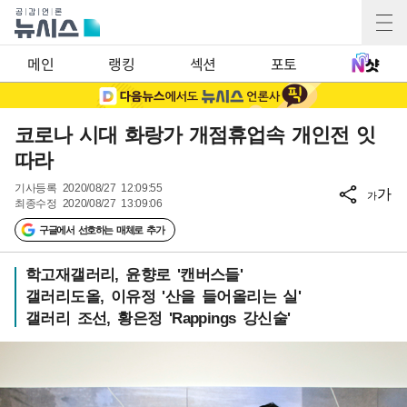
메인
랭킹
섹션
포토
코로나 시대 화랑가 개점휴업속 개인전 잇
따라
기사등록
2020/08/27 12:09:55
가
가
최종수정
2020/08/27 13:09:06
구글에서 선호하는 매체로 추가
학고재갤러리, 윤향로 '캔버스들'
갤러리도올, 이유정 '산을 들어올리는 실'
갤러리 조선, 황은정 'Rappings 강신술'