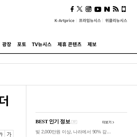
계…'고급 가요'의 주체적
영토
K-Artprice
프라임뉴시스
위클리뉴시스
광장
포토
TV뉴시스
제휴 콘텐츠
제보
 더