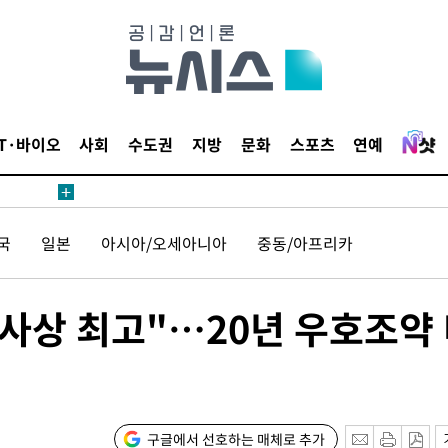
 수용할까
해 불가피"
등 압수수
월 중 예
IT·바이오
사회
수도권
지방
문화
스포츠
연예
장
국
일본
아시아/오세아니아
중동/아프리카
 사상 최고"…20년 우호조약
 구축
 마감 다
어려워" 취
무부 대변인
꺾인다"
구글에서 선호하는 매체로 추가