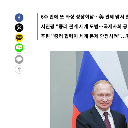
-28484초 전 >
트럼프, 한국계 진보 주지사 후보 맹공…"공산주의가 최대
-28462초 전 >
"美간섭에 합의 지연"…트럼프, '이란 호르무즈 통제권'
6주 만에 또 화상 정상회담…美 견제 맞서 
-24982초 전 >
[속보]산업장관 "李정부, 원전 반대 안해…안정 전력 위
시진핑 "중러 관계 세계 모범…국제사회 긍
-23679초 전 >
[속보]경찰, '홍명보 선임 논란' 대한축구협회·축구회관 
색
푸틴 "중러 협력이 세계 문제 안정시켜"...
-23066초 전 >
[속보]산업장관 "美무역법 제301조 과잉생산 결과 발표 8
상
-22859초 전 >
[속보]코스피 매도사이드카 발동…4%대 급락
-22131초 전 >
[속보]전남광주 초대 시민추천 부시장에 백승주·윤난실
-19692초 전 >
서울 열대야 15일째 지속…비공식 '초열대야' 30도 넘어
-18259초 전 >
[속보]코스닥, 2.15포인트(0.27%) 내린 797.44 출발
-18242초 전 >
[속보]코스피, 119.51포인트(1.81%) 내린 6478.75 개
-14689초 전 >
6월 경상수지 497.3억 달러…두 달 연속 사상 최대
-14640초 전 >
서울 낮 39도 '폭염중대경보'…40도 관측 가능성도
-12002초 전 >
미 워싱턴주 스포캔 시의 통제불능 3개 산불, 방화선 일부
-4175초 전 >
[속보] 호르무즈 해협 이란-오만 협상 기대속 뉴욕증시 혼조
우 0.49%↑
-2530초 전 >
[속보] 이란 대통령 "지금 최고지도자와 소통하기가 매우 
임 3년 인터뷰
3시간 전 >
[속보] "이란-오만, 호르무즈 해협 통행 항로 합의" 이란 외