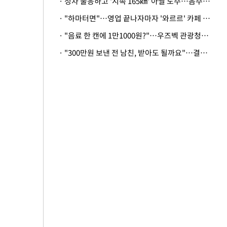
· 정차 불응하고 '시속 165㎞' 아찔 도주…음주운전자 체포
· "하마터면"…영업 끝나자마자 '와르르' 카페 테라스 덮친 대리석 외벽
· "음료 한 캔에 1만1000원?"…우즈벡 관광청까지 나섰다, 유튜버 폭로 후폭풍
· "300만원 보낸 전 남친, 받아도 될까요"…결혼 앞둔 예비신부의 뜻밖 고충