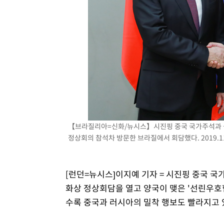
【브라질리아=신화/뉴시스】시진핑 중국 국가주석과 블라디
정상회의 참석차 방문한 브라질에서 회담했다. 2019.11
[런던=뉴시스]이지예 기자 = 시진핑 중국 
화상 정상회담을 열고 양국이 맺은 '선린우호
수록 중국과 러시아의 밀착 행보도 빨라지고 