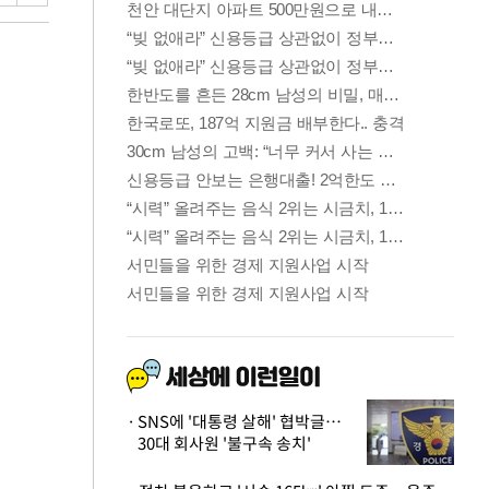
SNS에 '대통령 살해' 협박글…
30대 회사원 '불구속 송치'