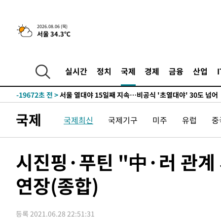
-28442초 전 >
"美간섭에 합의 지연"…트럼프, '이란 호르무즈 통제권'
-24962초 전 >
[속보]산업장관 "李정부, 원전 반대 안해…안정 전력 위
2026.08.06 (목)
-23659초 전 >
[속보]경찰, '홍명보 선임 논란' 대한축구협회·축구회관 
서울 34.3℃
색
-23046초 전 >
[속보]산업장관 "美무역법 제301조 과잉생산 결과 발표 8
상
-22839초 전 >
[속보]코스피 매도사이드카 발동…4%대 급락
실시간
정치
국제
경제
금융
산업
-22111초 전 >
[속보]전남광주 초대 시민추천 부시장에 백승주·윤난실
-19672초 전 >
서울 열대야 15일째 지속…비공식 '초열대야' 30도 넘어
-18239초 전 >
[속보]코스닥, 2.15포인트(0.27%) 내린 797.44 출발
국제
-18222초 전 >
[속보]코스피, 119.51포인트(1.81%) 내린 6478.75 개
국제최신
국제기구
미주
유럽
중
-14669초 전 >
6월 경상수지 497.3억 달러…두 달 연속 사상 최대
-14620초 전 >
서울 낮 39도 '폭염중대경보'…40도 관측 가능성도
시진핑·푸틴 "中·러 관계
-11982초 전 >
미 워싱턴주 스포캔 시의 통제불능 3개 산불, 방화선 일부
-4155초 전 >
[속보] 호르무즈 해협 이란-오만 협상 기대속 뉴욕증시 혼조
연장(종합)
우 0.49%↑
-2510초 전 >
[속보] 이란 대통령 "지금 최고지도자와 소통하기가 매우 
임 3년 인터뷰
3시간 전 >
[속보] "이란-오만, 호르무즈 해협 통행 항로 합의" 이란 외
-28847초 전 >
내일까지 39도 '펄펄'…기상청 "태풍 지나며 폭염 잠시 
등록 2021.06.28 22:51:31