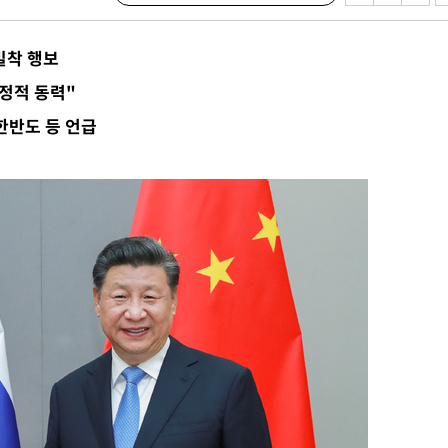
 위협"
 수용할까
밀착 행보
해 불가피"
정적 동력"
등 압수수
한반도 등 언급
월 중 예
장
 구축
 마감 다
어려워" 취
무부 대변인