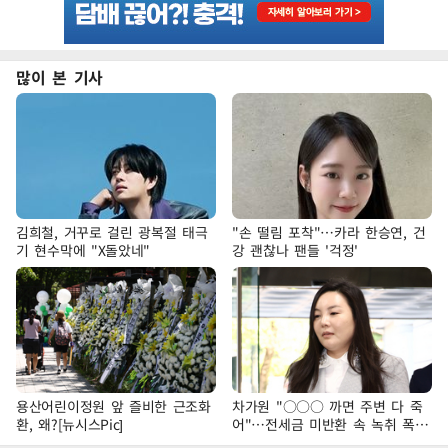
많이 본 기사
김희철, 거꾸로 걸린 광복절 태극
"손 떨림 포착"…카라 한승연, 건
기 현수막에 "X돌았네"
강 괜찮나 팬들 '걱정'
용산어린이정원 앞 즐비한 근조화
차가원 "○○○ 까면 주변 다 죽
환, 왜?[뉴시스Pic]
어"…전세금 미반환 속 녹취 폭로
파장