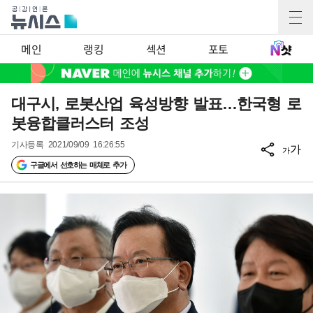
메인
랭킹
섹션
포토
대구시, 로봇산업 육성방향 발표…한국형 로
봇융합클러스터 조성
기사등록
2021/09/09 16:26:55
가
가
구글에서 선호하는 매체로 추가