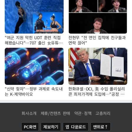
"여군 지원 막힌 UDT 훈련 직접
전현무 "전 연인 집착에 친구들과
해봤습니다"…707 출신 女유튜버
연락 끊어"
'완벽 소화'
"신약 찾자"…정부 과제로 속도내
한화큐셀·OCI, 美 수입 폴리실리
는 K-제약바이오
콘 최저가격제 도입에…"공정 경
쟁·수익성 개선 환영"
회사소개
제휴/컨텐츠 판매
약관·정책
고충처리
PC화면
제보하기
앱 다운로드
맨위로↑