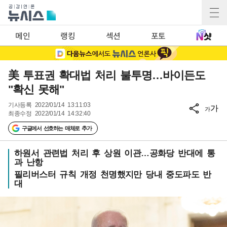
메인
랭킹
섹션
포토
美 투표권 확대법 처리 불투명…바이든도
"확신 못해"
기사등록
2022/01/14 13:11:03
가
가
최종수정
2022/01/14 14:32:40
구글에서 선호하는 매체로 추가
하원서 관련법 처리 후 상원 이관…공화당 반대에 통
과 난항
필리버스터 규칙 개정 천명했지만 당내 중도파도 반
대