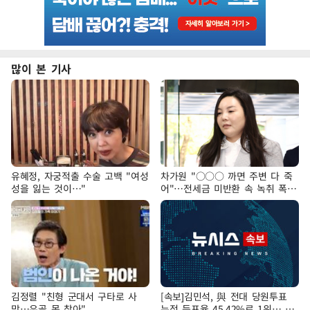
많이 본 기사
유혜정, 자궁적출 수술 고백 "여성
차가원 "○○○ 까면 주변 다 죽
성을 잃는 것이…"
어"…전세금 미반환 속 녹취 폭로
파장
김정렬 "친형 군대서 구타로 사
[속보]김민석, 與 전대 당원투표
망…유골 못 찾아"
누적 득표율 45.42%로 1위… 정