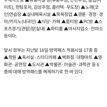
이트), 헌팅포차, 감성주점, 콜라텍·무도장) ▲노래(코
인)연습장 ▲실내체육시설 ▲목욕장업 ▲경륜·경정·경
마/카지노(내국인) ▲식당·카페 ▲멀티방 ▲PC방 ▲스
포츠경기(관람)장(실내) ▲파티룸 ▲마사지업소·안마소
등이다.
앞서 정부는 지난달 18일 방역패스 적용시설 17종 중
▲학원 ▲독서실·스터디카페 ▲백화점·대형마트 ▲영
화관·공연장 ▲도서관 ▲박물관·미술관·과학관 등 6
종에 대해 방역패스를 해제하기로 한 바 있다.