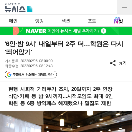
메인
랭킹
섹션
포토
'6인·밤 9시' 내일부터 2주 더…학원은 다시
'띄어앉기'
기사등록
2022/02/06 08:00:00
가
가
최종수정
2022/02/06 08:12:43
구글에서 선호하는 매체로 추가
현행 사회적 거리두기 조치, 20일까지 2주 연장
식당·카페 등 밤 9시까지…사적모임도 최대 6인
학원 등 6종 방역패스 해제됐으나 밀집도 제한