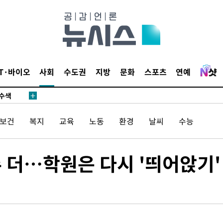
다"
수수색(종
4%↑
침 준수"
IT·바이오
사회
수도권
지방
문화
스포츠
연예
수수색
세 강화"
/보건
복지
교육
노동
환경
날씨
수능
2주 더…학원은 다시 '띄어앉기'
황'