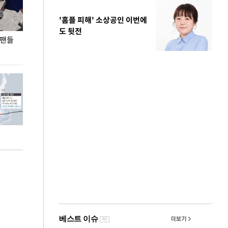
'홈플 피해' 소상공인 이번에
도 뒷전
 팬들
이 대통령, '청년 대책 속도 높여야…폭염 문제도
입추 코앞인데 전
총력 대응'