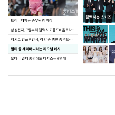
컴백하는 스키즈
입추 하루 앞둔 
트리니티항공 승무원의 워킹
폭염
삼성전자, 7일부터 갤럭시 Z 폴드8 울트라·폴드8·플립8 출시
멕시코 인플루언서, 라방 중 괴한 총격으로 사망
멀티 골 세리머니하는 리오넬 메시
오타니 멀티 홈런에도 다저스는 6연패