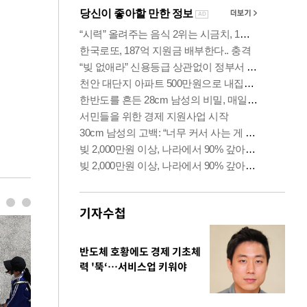
기자수첩
반도체 호황에도 경제 기초체
력 '뚝‘…서비스업 키워야