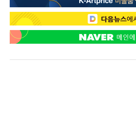
8분 전 >
"韓 외환시장 개입 관측 배경엔 美의 대한국 무역적자 있어"
10분 전 >
'월드컵 탈락 후폭풍' 축구협회…초유의 압수수색에 '충격·당
13분 전 >
서울 낮 37.9도, 올여름 최고치 경신…영등포 순간 '40도'
20분 전 >
[속보]종합특검, 대검 추가 압수수색…내란 중요임무종사 혐의
1시간 전 >
[속보]코스닥, 800p 회복…0.26% 오른 801.67 마감
1시간 전 >
[속보]코스피, 301.88포인트(4.58%) 내린 6296.38 마감
1시간 전 >
[속보]원·달러 환율, 0.7원 내린 1423.8원 마감
2시간 전 >
"여기 떨어졌다"…다누리, 스페이스X 로켓 달 충돌 흔적 포착
2시간 전 >
손흥민, 5경기 연속골 실패…LAFC는 승부차기 끝 과달라하라
5시간 전 >
내일까지 39도 '펄펄'…기상청 "태풍 지나며 폭염 잠시 꺾인