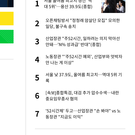
미
서울 올여름 최고치 경신 '역
1
1
…엄
대 5위'…용산 39.9도(종합)
이 산다' 선곡…쿨한
오픈채팅방서 "정청래 암살단 모집" 모의한
2
2
일당, 불구속 송치
인간들이 이 꼴 만
산업장관 "주52시간, 일하려는 의지 막아선
3
3
격한 반응
안돼…'N% 성과급' 반대"(종합)
하는 프리랜서…받
노동장관 "'주52시간 예외', 산업부와 엇박자
4
4
안 나는 게 이상"
앗겨…지금이라면 가
서울 낮 37.9도, 올여름 최고치…역대 5위 기
5
5
록
패…LAFC는 승부차
[속보]종합특검, 대검 추가 압수수색…내란
6
6
중요임무종사 혐의
성 접대 파문에 "현
'52시간제' 두고…산업장관 "손 봐야" vs 노
7
7
동장관 "지금도 이익"