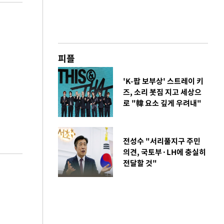
피플
'K-팝 보부상' 스트레이 키
즈, 소리 봇짐 지고 세상으
로 "韓 요소 깊게 우려내"
전성수 "서리풀지구 주민
의견, 국토부·LH에 충실히
전달할 것"