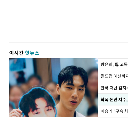
이시간
핫뉴스
방은희, 母 고독
월드컵 예선까지
한국 떠난 김지
학폭 논란 지수
이승기 "구속 차