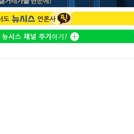
이승기 측 "차가원 전세금 
1
반환은 고도의 사기 수법
벌 원해"
황'
아이유, 장기하 '별일 없
2
일상 공개
허지웅 "우리가 지지했던 
3
들었다"…형소법 개정에 
김혜수 "우린 돈 받고 일
4
는 만큼 해내야"
효린 "절친에게 남친 빼
 격파
5
만 안 있어"
다"
손흥민, 5경기 연속골 실
6
기 끝 과달라하라 격파
축구협회, 15년 전 심판 
7
재는 내부 지침 준수"