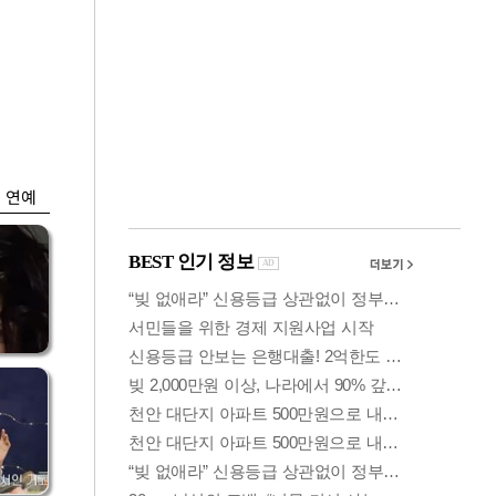
금융
개
외국인 폭풍매도에
 우
코스피 6200선 주저
앉아
연예