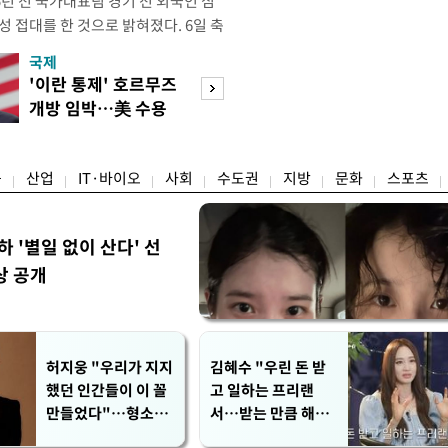
년 전 국가대표팀 경기 전 외국인 심
성 접대를 한 것으로 밝혀졌다. 6일 축
 의원실은 축구협회가 2011~2012
국제
경제
게 성 접대한 사실을 확인했다. 당시
'이란 통제' 호르무즈
초고가 겨냥 세제
과 감독관 등 10여 명에게 한 번에
개방 임박…美 수용
편…전월세 '유탄'
00만원이 넘는 돈을 성
할까
려
융
산업
IT·바이오
사회
수도권
지방
문화
스포츠
하 '별일 없이 산다' 선
상 공개
허지웅 "우리가 지지
김혜수 "우린 돈 받
했던 인간들이 이 꼴
고 일하는 프리랜
만들었다"…형소법
서…받는 만큼 해내
개정에 격한 반응
야"