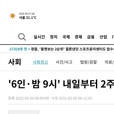
5시간 전 >
내일까지 39도 '펄펄'…기상청 "태풍 지나며 폭염 잠시 꺾인
2026.08.07 (금)
서울 31.1℃
-20405초 전 >
'월드컵 탈락 후폭풍' 축구협회…11시간 걸린 초유의 압
합)
-19841초 전 >
[속보] 뉴욕증시, 혼조 출발…나스닥 0.3%↓, 다우 0.1
-18634초 전 >
축구협회, 15년 전 심판 성 접대 파문에 "현재는 내부 지
실시간
정치
국제
경제
금융
산업
-17319초 전 >
경찰, '홍명보는 2순위' 결론냈던 스포츠윤리센터도 압
-2915초 전 >
[속보]합참 "北 발사체는 단거리탄도미사일…감시·경계태
-2663초 전 >
日방위성, 北이 동해로 쏜 발사체는 탄도미사일 가능성
사회
사회최신
사건/사고
법원/검찰
의료
-1093초 전 >
[속보] SKT, 에이닷 서비스 장애 발생…"원인 파악 중"
-499초 전 >
[속보]합참 "북, 동해상으로 미상 발사체 발사"
1분 전 >
'낮 최고 39도' 불볕더위…한밤 열대야도 계속[내일날씨]
'6인·밤 9시' 내일부터 
2분 전 >
[속보]7~9일 프로야구 3연전도 폭염 취소…11일 재개
8분 전 >
"韓 외환시장 개입 관측 배경엔 美의 대한국 무역적자 있어"
등록 2022.02.06 08:00:00
수정 2022.02.06 08:12:43
10분 전 >
'월드컵 탈락 후폭풍' 축구협회…초유의 압수수색에 '충격·당
13분 전 >
서울 낮 37.9도, 올여름 최고치 경신…영등포 순간 '40도'
20분 전 >
[속보]종합특검, 대검 추가 압수수색…내란 중요임무종사 혐의