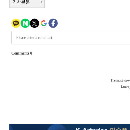
기사본문
1시간 전 >
[속보]코스닥, 800p 회복…0.26% 오른 801.67 마감
1시간 전 >
[속보]코스피, 301.88포인트(4.58%) 내린 6296.38 마감
1시간 전 >
[속보]원·달러 환율, 0.7원 내린 1423.8원 마감
2시간 전 >
"여기 떨어졌다"…다누리, 스페이스X 로켓 달 충돌 흔적 포착
2시간 전 >
손흥민, 5경기 연속골 실패…LAFC는 승부차기 끝 과달라하라
5시간 전 >
내일까지 39도 '펄펄'…기상청 "태풍 지나며 폭염 잠시 꺾인
-20405초 전 >
'월드컵 탈락 후폭풍' 축구협회…11시간 걸린 초유의 압
합)
-19841초 전 >
[속보] 뉴욕증시, 혼조 출발…나스닥 0.3%↓, 다우 0.1
-18634초 전 >
축구협회, 15년 전 심판 성 접대 파문에 "현재는 내부 지
-17319초 전 >
경찰, '홍명보는 2순위' 결론냈던 스포츠윤리센터도 압
-2915초 전 >
[속보]합참 "北 발사체는 단거리탄도미사일…감시·경계태
-2663초 전 >
日방위성, 北이 동해로 쏜 발사체는 탄도미사일 가능성
-1093초 전 >
[속보] SKT, 에이닷 서비스 장애 발생…"원인 파악 중"
-499초 전 >
[속보]합참 "북, 동해상으로 미상 발사체 발사"
1분 전 >
'낮 최고 39도' 불볕더위…한밤 열대야도 계속[내일날씨]
2분 전 >
[속보]7~9일 프로야구 3연전도 폭염 취소…11일 재개