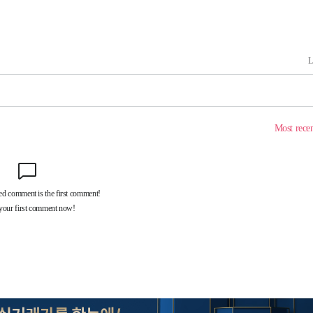
 격파
다"
수수색(종
4%↑
침 준수"
수수색
세 강화"