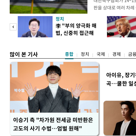
대한축구협회가 14~15
판을 상대로 여러 차례 
구계에 따르면 국회의 한
정치
년 국제심판 10여 명에
"사적
李 "부의 양극화 해
축구협회는 외국인 심판
법, 신중히 접근해
수십만원에서 많게는 1
 차
야"
많이 본 기사
종합
정치
국제
경제
금
아이유, 장기
곡…쿨한 일
이승기 측 "차가원 전세금 미반환은
고도의 사기 수법…엄벌 원해"