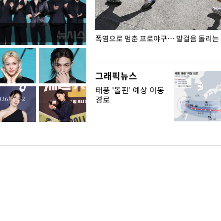
전남광주… 열화상 카메라에 담긴
폭염으로 멈춘 프로야구… 발걸음 돌리는
그래픽뉴스
태풍 '돌핀' 예상 이동
경로