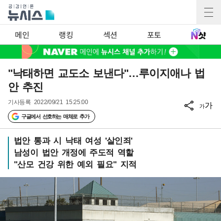
메인
랭킹
섹션
포토
"낙태하면 교도소 보낸다"…루이지애나 법
안 추진
기사등록
2022/09/21 15:25:00
가
가
구글에서 선호하는 매체로 추가
법안 통과 시 낙태 여성 '살인죄'
남성이 법안 개정에 주도적 역할
"산모 건강 위한 예외 필요" 지적