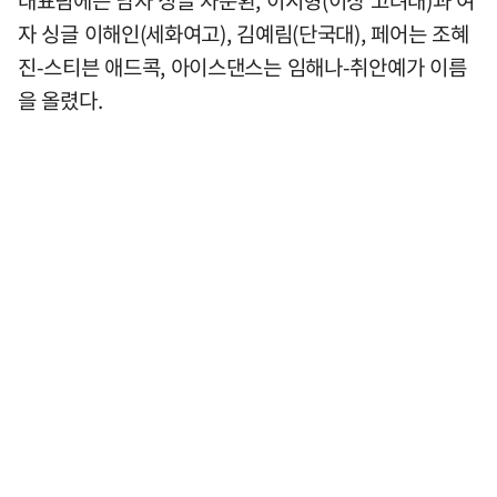
대표팀에는 남자 싱글 차준환, 이시형(이상 고려대)과 여
자 싱글 이해인(세화여고), 김예림(단국대), 페어는 조혜
진-스티븐 애드콕, 아이스댄스는 임해나-취안예가 이름
을 올렸다.