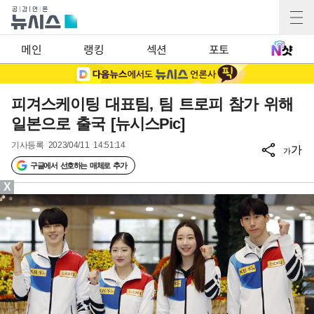
메인
랭킹
섹션
포토
피겨스케이팅 대표팀, 팀 트로피 참가 위해
일본으로 출국 [뉴시스Pic]
기사등록
2023/04/11 14:51:14
가
가
구글에서 선호하는 매체로 추가
X