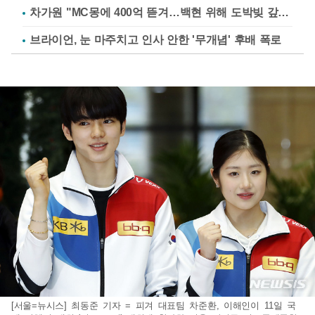
차가원 "MC몽에 400억 뜯겨…백현 위해 도박빚 갚아줘"
브라이언, 눈 마주치고 인사 안한 '무개념' 후배 폭로
[서울=뉴시스] 최동준 기자 = 피겨 대표팀 차준환, 이해인이 11일 국