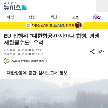
메인
랭킹
섹션
포토
EU 집행위 "대한항공-아시아나 합병, 경쟁
제한될수도" 우려
기사등록
2023/05/18 00:46:12
가
가
최종수정
2023/05/18 05:54:05
구글에서 선호하는 매체로 추가
대한항공에 중간 심사보고서 통보