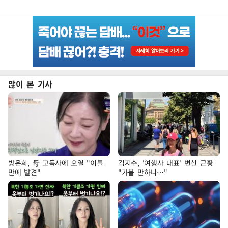
많이 본 기사
방은희, 母 고독사에 오열 "이틀
김지수, '여행사 대표' 변신 근황
만에 발견"
"가볼 만하니…"