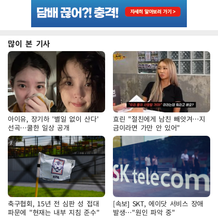
많이 본 기사
아이유, 장기하 '별일 없이 산다'
효린 "절친에게 남친 빼앗겨…지
선곡…쿨한 일상 공개
금이라면 가만 안 있어"
축구협회, 15년 전 심판 성 접대
[속보] SKT, 에이닷 서비스 장애
파문에 "현재는 내부 지침 준수"
발생…"원인 파악 중"