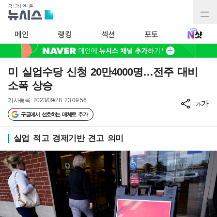
메인
랭킹
섹션
포토
미 실업수당 신청 20만4000명…전주 대비
소폭 상승
기사등록
2023/09/28 23:09:56
가
가
구글에서 선호하는 매체로 추가
실업 적고 경제기반 견고 의미