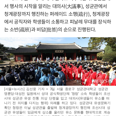
서 행사의 시작을 알리는 대의사(大議事), 성균관에서
청계광장까지 행진하는 퍼레이드 소행(疏行), 청계광장
에서 공직자와 학생들이 소통하고 피날레 무대를 장식하
는 소반(疏班)과 비답(批答)의 순으로 진행된다.
[서울=뉴시스] 김선웅 기자 = 3일 서울 종로구 성균관대학교 성균관
명륜당·대성전 일원에서 성대 공식학생단체 '청랑' 소속 학생들이 조선
시대 성균관 유생 전통 의상 단령을 입고 대의사(유생들이 유소를 떠
나기 전 의지를 다지는 행위) 의례를 하고 있다. 성균관대 유생문화기
획단 청랑은 이날 성균관을 출발해 청계광장까지 행진해 조선시대 성
균관 유생들이 임금에게 상소를 올리던 유소 문화를 현대적으로 계승