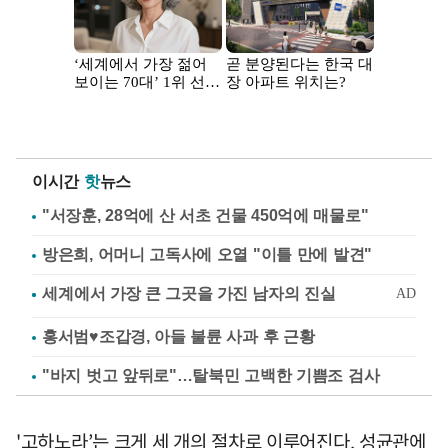
이시간
핫
뉴스
"서장훈, 28억에 산 서초 건물 450억에 매물로"
방은희, 어머니 고독사에 오열 "이틀 만에 발견"
홍서범♥조갑경, 아들 불륜 사과 후 근황
"바지 벗고 앞뒤로"…탈북민 고백한 기쁨조 검사
'고하노라’는 크게 세 개의 절차로 이루어진다. 성균관에