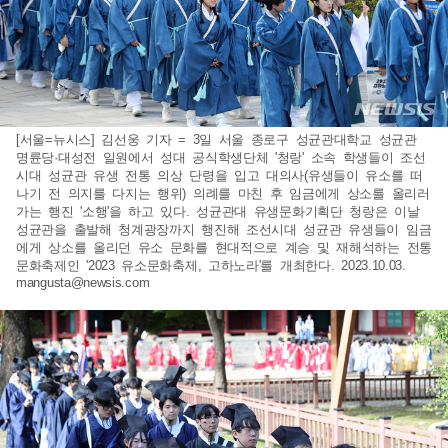
[서울=뉴시스] 김선웅 기자 = 3일 서울 종로구 성균관대학교 성균관
명륜당·대성전 일원에서 성대 공식학생단체 '청랑' 소속 학생들이 조선
시대 성균관 유생 전통 의상 단령을 입고 대의사(유생들이 유소를 떠
나기 전 의지를 다지는 행위) 의례를 마친 후 임금에게 상소를 올리러
가는 행진 '소행'을 하고 있다. 성균관대 유생문화기획단 청랑은 이날
성균관을 출발해 청계광장까지 행진해 조선시대 성균관 유생들이 임금
에게 상소를 올리던 유소 문화를 현대적으로 계승 및 재해석하는 전통
문화축제인 '2023 유소문화축제, 고하노라'를 개최한다. 2023.10.03.
mangusta@newsis.com