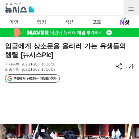
메인
랭킹
섹션
포토
임금에게 상소문을 올리러 가는 유생들의
행렬 [뉴시스Pic]
기사등록
2023/10/03 16:36:50
가
가
최종수정
2023/10/03 16:50:03
구글에서 선호하는 매체로 추가