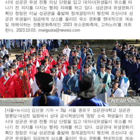
시대 성균관 유생 전통 의상 단령을 입고 대의사(유생들이 유소를 떠
나기 전 의지를 다지는 행위) 의례를 하고 있다. 성균관대 유생문화기
획단 청랑은 이날 성균관을 출발해 청계광장까지 행진해 조선시대 성
균관 유생들이 임금에게 상소를 올리던 유소 문화를 현대적으로 계승
및 재해석하는 전통문화축제인 '2023 유소문화축제, 고하노라'를 개최
한다. 2023.10.03.
mangusta@newsis.com
[서울=뉴시스] 김선웅 기자 = 3일 서울 종로구 성균관대학교 성균관
명륜당·대성전 일원에서 성대 공식학생단체 '청랑' 소속 학생들이 조선
시대 성균관 유생 전통 의상 단령을 입고 대의사(유생들이 유소를 떠
나기 전 의지를 다지는 행위) 의례를 하고 있다. 성균관대 유생문화기
획단 청랑은 이날 성균관을 출발해 청계광장까지 행진해 조선시대 성
균관 유생들이 임금에게 상소를 올리던 유소 문화를 현대적으로 계승