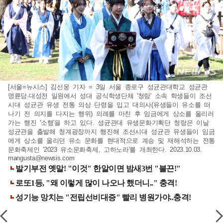
[서울=뉴시스] 김선웅 기자 = 3일 서울 종로구 성균관대학교 성균관
명륜당·대성전 일원에서 성대 공식학생단체 '청랑' 소속 학생들이 조선
시대 성균관 유생 전통 의상 단령을 입고 대의사(유생들이 유소를 떠
나기 전 의지를 다지는 행위) 의례를 마친 후 임금에게 상소를 올리러
가는 행진 '소행'을 하고 있다. 성균관대 유생문화기획단 청랑은 이날
성균관을 출발해 청계광장까지 행진해 조선시대 성균관 유생들이 임금
에게 상소를 올리던 유소 문화를 현대적으로 계승 및 재해석하는 전통
문화축제인 '2023 유소문화축제, 고하노라'를 개최한다. 2023.10.03.
mangusta@newsis.com