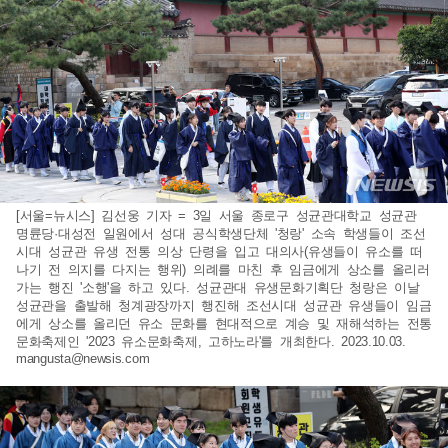
[서울=뉴시스] 김선웅 기자 = 3일 서울 종로구 성균관대학교 성균관
명륜당·대성전 일원에서 성대 공식학생단체 '청랑' 소속 학생들이 조선
시대 성균관 유생 전통 의상 단령을 입고 대의사(유생들이 유소를 떠
나기 전 의지를 다지는 행위) 의례를 마친 후 임금에게 상소를 올리러
가는 행진 '소행'을 하고 있다. 성균관대 유생문화기획단 청랑은 이날
성균관을 출발해 청계광장까지 행진해 조선시대 성균관 유생들이 임금
에게 상소를 올리던 유소 문화를 현대적으로 계승 및 재해석하는 전통
문화축제인 '2023 유소문화축제, 고하노라'를 개최한다. 2023.10.03.
mangusta@newsis.com