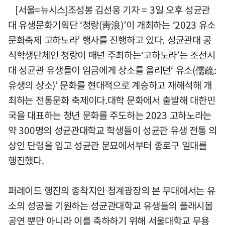
[서울=뉴시스]조성봉 김선웅 기자 = 3일 오후 성균관
대 유생문화기획단 ‘청랑(靑浪)’이 개최하는 ‘2023 유소
문화축제 고하노라’ 행사를 진행하고 있다. 성균관대 공
식학생단체인 청랑이 매년 주최하는‘고하노라’는 조선시
대 성균관 유생들이 임금에게 상소를 올리던‘ 유소(儒疏:
유생의 상소)’ 문화를 현대적으로 계승하고 재해석해 개
최하는 전통문화 축제이다.대학 문화에서 출발해 대한민
국을 대표하는 청년 문화를 주도하는 2023 고하노라는
약 300명의 성균관대학교 학생들이 성균관 유생 전통 의
상인 단령을 입고 성균관 문묘에서부터 종로구 일대를
행진했다.
퍼레이드 행진의 종착지인 청계광장의 본 무대에서는 유
소의 성공을 기원하는 성균관대학교 유생들의 플래시몹
공연 뿐만 아니라 이를 축하하기 위해 서울대학교 무용