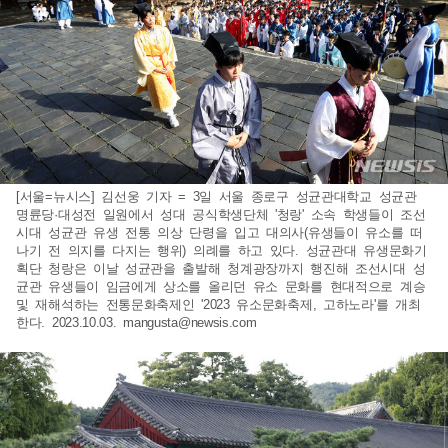
[서울=뉴시스] 김선웅 기자 = 3일 서울 종로구 성균관대학교 성균관
명륜당·대성전 일원에서 성대 공식학생단체 '청랑' 소속 학생들이 조선
시대 성균관 유생 전통 의상 단령을 입고 대의사(유생들이 유소를 떠
나기 전 의지를 다지는 행위) 의례를 하고 있다. 성균관대 유생문화기
획단 청랑은 이날 성균관을 출발해 청계광장까지 행진해 조선시대 성
균관 유생들이 임금에게 상소를 올리던 유소 문화를 현대적으로 계승
및 재해석하는 전통문화축제인 '2023 유소문화축제, 고하노라'를 개최
한다. 2023.10.03.
mangusta@newsis.com