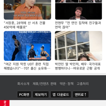
"서장훈, 28억에 산 서초 건물
전현무 "전 연인 집착에 친구들과
450억에 매물로"
연락 끊어"
"여군 지원 막힌 UDT 훈련 직접
박찬민 딸 박민하, 배우·국가대표
해봤습니다"…707 출신 女유튜버
병행하더니…여유로운 근황 공개
'완벽 소화'
회사소개
제휴/컨텐츠 판매
약관·정책
고충처리
PC화면
제보하기
앱 다운로드
맨위로↑
광
COPYRIGHTⓒ
NEWSIS
ALL RIGHTS RESERVED.
고