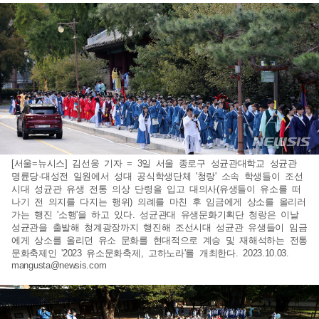
[서울=뉴시스] 김선웅 기자 = 3일 서울 종로구 성균관대학교 성균관
명륜당·대성전 일원에서 성대 공식학생단체 '청랑' 소속 학생들이 조선
시대 성균관 유생 전통 의상 단령을 입고 대의사(유생들이 유소를 떠
나기 전 의지를 다지는 행위) 의례를 마친 후 임금에게 상소를 올리러
가는 행진 '소행'을 하고 있다. 성균관대 유생문화기획단 청랑은 이날
성균관을 출발해 청계광장까지 행진해 조선시대 성균관 유생들이 임금
에게 상소를 올리던 유소 문화를 현대적으로 계승 및 재해석하는 전통
문화축제인 '2023 유소문화축제, 고하노라'를 개최한다. 2023.10.03.
mangusta@newsis.com