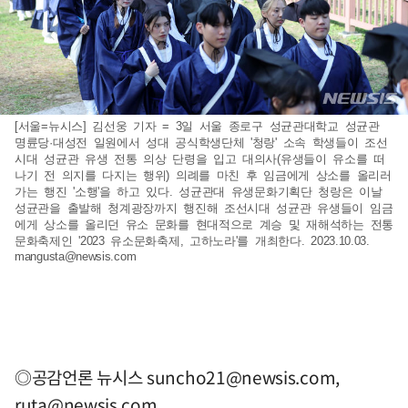
[서울=뉴시스] 김선웅 기자 = 3일 서울 종로구 성균관대학교 성균관
명륜당·대성전 일원에서 성대 공식학생단체 '청랑' 소속 학생들이 조선
시대 성균관 유생 전통 의상 단령을 입고 대의사(유생들이 유소를 떠
나기 전 의지를 다지는 행위) 의례를 마친 후 임금에게 상소를 올리러
가는 행진 '소행'을 하고 있다. 성균관대 유생문화기획단 청랑은 이날
성균관을 출발해 청계광장까지 행진해 조선시대 성균관 유생들이 임금
에게 상소를 올리던 유소 문화를 현대적으로 계승 및 재해석하는 전통
문화축제인 '2023 유소문화축제, 고하노라'를 개최한다. 2023.10.03.
mangusta@newsis.com
◎공감언론 뉴시스
suncho21@newsis.com
,
ruta@newsis.com