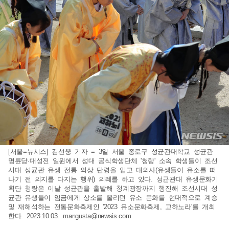
[서울=뉴시스] 김선웅 기자 = 3일 서울 종로구 성균관대학교 성균관
명륜당·대성전 일원에서 성대 공식학생단체 '청랑' 소속 학생들이 조선
시대 성균관 유생 전통 의상 단령을 입고 대의사(유생들이 유소를 떠
나기 전 의지를 다지는 행위) 의례를 하고 있다. 성균관대 유생문화기
획단 청랑은 이날 성균관을 출발해 청계광장까지 행진해 조선시대 성
균관 유생들이 임금에게 상소를 올리던 유소 문화를 현대적으로 계승
및 재해석하는 전통문화축제인 '2023 유소문화축제, 고하노라'를 개최
한다. 2023.10.03.
mangusta@newsis.com