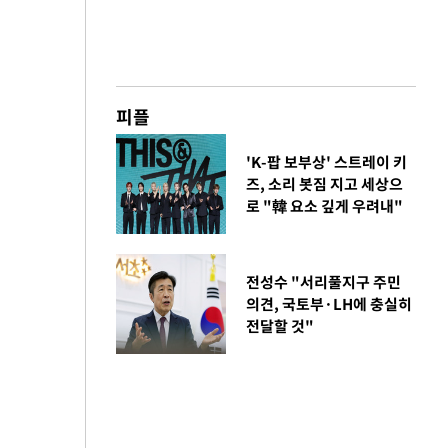
피플
'K-팝 보부상' 스트레이 키
즈, 소리 봇짐 지고 세상으
로 "韓 요소 깊게 우려내"
전성수 "서리풀지구 주민
의견, 국토부·LH에 충실히
전달할 것"