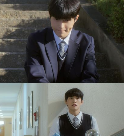
황기순 "원정 도박으로 전 
1
산 잃고 필리핀 도피"
 혐의
정보석 "황정음 전 남편 
2
감
었는데…"
정부, 전 산업에 'AI 옷' 
3
 포착
1000대 보급 추진
라하라 격파
이승기 측 "차가원 전세금
4
꺾인다"
사기 수법…엄벌 원해"
 위협"
바다, 워터밤 공개저격 "말
 수용할까
5
 불가피"
등 압수수색
최준희, 또 성형수술 예고 
6
허지웅 "우리가 지지했던 
7
들었다"…형소법 개정에 