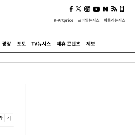
K-Artprice
프라임뉴시스
위클리뉴시스
광장
포토
TV뉴시스
제휴 콘텐츠
제보