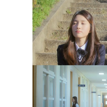
-27550초 전 >
[속보]종합특검, 대검 추가 압수수색…내란 중요임무종사
-23645초 전 >
[속보]코스닥, 800p 회복…0.26% 오른 801.67 마감
-23575초 전 >
[속보]코스피, 301.88포인트(4.58%) 내린 6296.38 마
-23440초 전 >
[속보]원·달러 환율, 0.7원 내린 1423.8원 마감
-21039초 전 >
"여기 떨어졌다"…다누리, 스페이스X 로켓 달 충돌 흔적
-18084초 전 >
손흥민, 5경기 연속골 실패…LAFC는 승부차기 끝 과달
-10685초 전 >
내일까지 39도 '펄펄'…기상청 "태풍 지나며 폭염 잠시 
-10322초 전 >
트럼프, 한국계 진보 주지사 후보 맹공…"공산주의가 최대
-10300초 전 >
"美간섭에 합의 지연"…트럼프, '이란 호르무즈 통제권'
-6820초 전 >
[속보]산업장관 "李정부, 원전 반대 안해…안정 전력 위해
-5517초 전 >
[속보]경찰, '홍명보 선임 논란' 대한축구협회·축구회관 