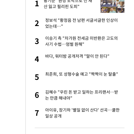
재
황기순 "원정 도박으로 전 재
1
1
산 잃고 필리핀 도피"
서글서글한 인상이
정보석 "황정음 전 남편 서글서글한 인상이
2
2
었는데…"
입힌다…AI 로봇 연
이승기 측 "차가원 전세금 미반환은 고도의
3
3
사기 수법…엄벌 원해"
 미반환은 고도의
바다, 워터밤 공개저격 "말이 안 된다"
4
4
이 안 된다"
최준희, 또 성형수술 예고 "짝짝이 눈 탈출"
5
5
"짝짝이 눈 탈출"
김혜수 "우린 돈 받고 일하는 프리랜서…받
6
6
는 만큼 해내야"
인간들이 이 꼴 만
아이유, 장기하 '별일 없이 산다' 선곡…쿨한
7
7
격한 반응
일상 공개