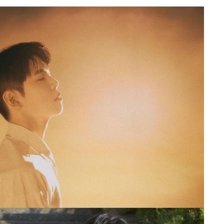
 포착
라하라 격파
꺾인다"
 위협"
 수용할까
 불가피"
등 압수수색
태세 강
어"
·당황'
'