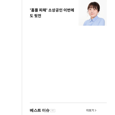
'홈플 피해' 소상공인 이번에
도 뒷전