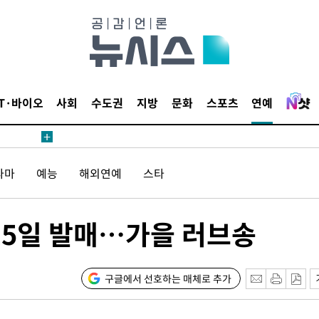
등 압수수색
태세 강
IT·바이오
사회
수도권
지방
문화
스포츠
연예
라마
예능
해외연예
스타
어"
·당황'
 15일 발매…가을 러브송
'
 혐의
구글에서 선호하는 매체로 추가
감