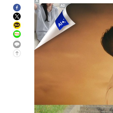
X
-21039초 전 >
"여기 떨어졌다"…다누리, 스페이스X 로켓 달 충돌 흔적
-18084초 전 >
손흥민, 5경기 연속골 실패…LAFC는 승부차기 끝 과달
-10685초 전 >
내일까지 39도 '펄펄'…기상청 "태풍 지나며 폭염 잠시 
-10322초 전 >
트럼프, 한국계 진보 주지사 후보 맹공…"공산주의가 최대
-10300초 전 >
"美간섭에 합의 지연"…트럼프, '이란 호르무즈 통제권'
-6820초 전 >
[속보]산업장관 "李정부, 원전 반대 안해…안정 전력 위해
-5517초 전 >
[속보]경찰, '홍명보 선임 논란' 대한축구협회·축구회관 
-31720초 전 >
[속보]합참 "北 발사체는 단거리탄도미사일…감시·경계
화"
-31468초 전 >
日방위성, 北이 동해로 쏜 발사체는 탄도미사일 가능성
-29898초 전 >
[속보] SKT, 에이닷 서비스 장애 발생…"원인 파악 중"
-29304초 전 >
[속보]합참 "북, 동해상으로 미상 발사체 발사"
-28700초 전 >
'낮 최고 39도' 불볕더위…한밤 열대야도 계속[내일날씨]
-28659초 전 >
[속보]7~9일 프로야구 3연전도 폭염 취소…11일 재개
-28321초 전 >
"韓 외환시장 개입 관측 배경엔 美의 대한국 무역적자 있
-28148초 전 >
'월드컵 탈락 후폭풍' 축구협회…초유의 압수수색에 '충격
-27988초 전 >
서울 낮 37.9도, 올여름 최고치 경신…영등포 순간 '40도