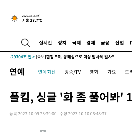
2026.08.06 (목)
서울 37.7℃
-5517초 전 >
[속보]경찰, '홍명보 선임 논란' 대한축구협회·축구회관 
-31720초 전 >
[속보]합참 "北 발사체는 단거리탄도미사일…감시·경계
화"
-31468초 전 >
日방위성, 北이 동해로 쏜 발사체는 탄도미사일 가능성
실시간
정치
국제
경제
금융
산업
-29898초 전 >
[속보] SKT, 에이닷 서비스 장애 발생…"원인 파악 중"
-29304초 전 >
[속보]합참 "북, 동해상으로 미상 발사체 발사"
-28700초 전 >
'낮 최고 39도' 불볕더위…한밤 열대야도 계속[내일날씨]
연예
연예최신
방송/TV
영화
가요
드
-28659초 전 >
[속보]7~9일 프로야구 3연전도 폭염 취소…11일 재개
-28321초 전 >
"韓 외환시장 개입 관측 배경엔 美의 대한국 무역적자 있
-28148초 전 >
'월드컵 탈락 후폭풍' 축구협회…초유의 압수수색에 '충격
폴킴, 싱글 '화 좀 풀어봐'
-27988초 전 >
서울 낮 37.9도, 올여름 최고치 경신…영등포 순간 '40도
-27550초 전 >
[속보]종합특검, 대검 추가 압수수색…내란 중요임무종사
등록 2023.10.09 23:39:00
수정 2023.10.10 06:48:37
-23645초 전 >
[속보]코스닥, 800p 회복…0.26% 오른 801.67 마감
-23575초 전 >
[속보]코스피, 301.88포인트(4.58%) 내린 6296.38 마
-23440초 전 >
[속보]원·달러 환율, 0.7원 내린 1423.8원 마감