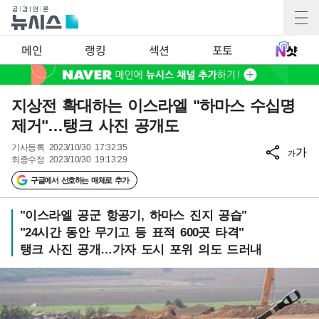
메인
랭킹
섹션
포토
지상전 확대하는 이스라엘 "하마스 수십명
제거"…탱크 사진 공개도
기사등록
2023/10/30 17:32:35
가
가
최종수정
2023/10/30 19:13:29
구글에서 선호하는 매체로 추가
"이스라엘 공군 항공기, 하마스 진지 공습"
"24시간 동안 무기고 등 표적 600곳 타격"
탱크 사진 공개…가자 도시 포위 의도 드러내