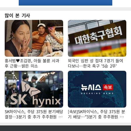
많이 본 기사
홍서범♥조갑경, 아들 불륜 사과
외국인 심판 성 접대 7경기 들여
후 근황…밝은 미소
다보니…한국 축구 '5승 2무'
SK하이닉스, 주당 375원 분기배당
[속보]SK하이닉스, 주당 375원 분
결정…3분기 중 추가 주주환원 발
기 배당…"3분기 중 주주환원 방
표
안 확정"