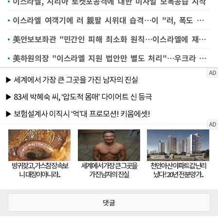
이스라엘, 시리아 로켓포공격에 대한 미사일 보복공습 시작
이스라엘 여객기에 러 親팔 시위대 습격…이 "러, 폭도 강력 조치 기대"(종합)
美안보보좌관 "민간인 피해 최소화 원칙…이스라엘에 재차 압박"(종합)
美하원의장 "이스라엘 지원 법안만 별도 처리"…우크라 지원 뒷전?
댓글