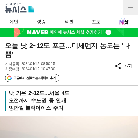
메인
랭킹
섹션
포토
오늘 낮 2~12도 포근…미세먼지 농도는 '나
쁨'
기사등록
2024/01/12 08:50:15
가
가
최종수정
2024/01/12 10:47:30
구글에서 선호하는 매체로 추가
낮 기온 2~12도…서울 4도
오전까지 수도권 등 안개
빙판길·블랙아이스 주의