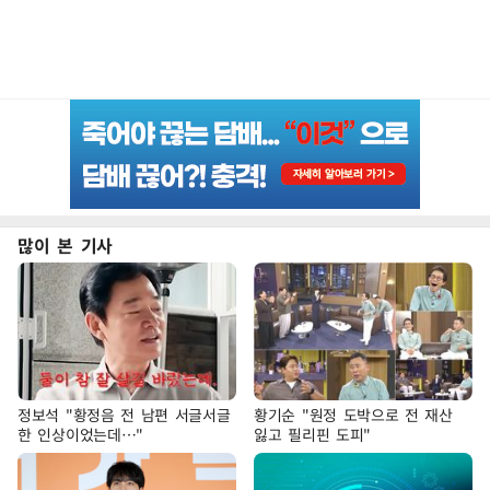
많이 본 기사
정보석 "황정음 전 남편 서글서글
황기순 "원정 도박으로 전 재산
한 인상이었는데…"
잃고 필리핀 도피"