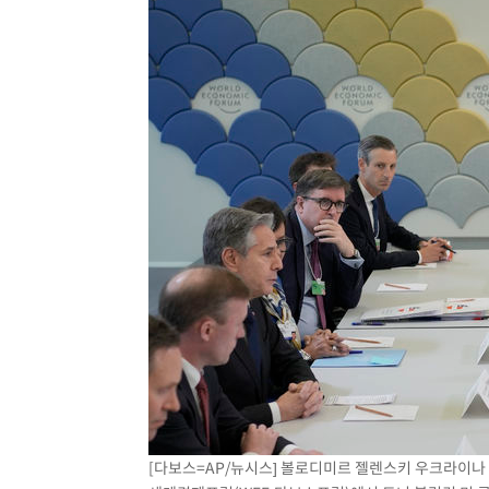
[다보스=AP/뉴시스] 볼로디미르 젤렌스키 우크라이나 