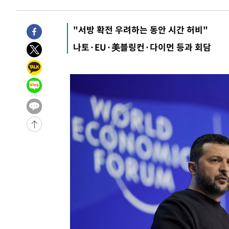
3시간 전 >
11시간 압수수색에 성접대 파문까지…'쑥대밭' 된 축구협회
3시간 전 >
[속보]규제합리화위원회 부위원장에 김태유 서울대 공대 교
"서방 확전 우려하는 동안 시간 허비"
후임
-16421초 전 >
이강인, 폭염 속 AT마드리드 첫 훈련…80명 식사 대접까
나토·EU·美블링컨·다이먼 등과 회담
-13560초 전 >
미 사업체 일자리, 7월에 2.3만개 순감하고 그 전 2개월 1
하향수정 (2보)
-13008초 전 >
[속보] 미 사업체, 일자리 7월에 2.3만 개 줄어…실업률은
↓
-8871초 전 >
[속보]이 대통령 "부동산 공급 기존 사고방식 매달리지 말
실천"
-7956초 전 >
이란, "오만과 '중앙 단일 루트' 합의…북쪽 인바운드·남
드는 임시"
7분 전 >
"낮 기온 소폭 하락"…수도권 폭염중대경보, 폭염경보로 하향
8분 전 >
[속보]이 대통령, '호우피해' 안동·의성 관할 4개 면 특별재난지
9분 전 >
[단독]중수청 지원 검사들, 정원 초과 시 낮은 계급 임용…희망지 
도
42분 전 >
낮 최고 37도 찜통더위…곳곳 소나기·강원 많은 비[내일날씨]
1시간 전 >
SK하이닉스, 용인·청주 팹에 54조 투자…"AI 메모리 수요 
2시간 전 >
여자배구 이재영·이다영 자매, 아제르바이잔 투란VC 입단
2시간 전 >
외국인 심판 성 접대 7경기 들여다보니…한국 축구 '5승 2무'
2시간 전 >
[속보]코스닥, 2.86포인트(0.36%) 내린 798.81마감
2시간 전 >
[속보]코스피, 6200선 약보합…0.60% 내린 6258.77에 마