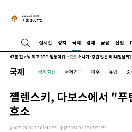
하향수정 (2보)
-12988초 전 >
[속보] 미 사업체, 일자리 7월에 2.3만 개 줄어…실업률은
↓
-8851초 전 >
[속보]이 대통령 "부동산 공급 기존 사고방식 매달리지 말
2026.08.08 (토)
서울 30.7℃
실천"
-7936초 전 >
이란, "오만과 '중앙 단일 루트' 합의…북쪽 인바운드·남
드는 임시"
8분 전 >
"낮 기온 소폭 하락"…수도권 폭염중대경보, 폭염경보로 하향
8분 전 >
[속보]이 대통령, '호우피해' 안동·의성 관할 4개 면 특별재난지
실시간
정치
국제
경제
금융
산업
9분 전 >
[단독]중수청 지원 검사들, 정원 초과 시 낮은 계급 임용…희망지 
도
43분 전 >
낮 최고 37도 찜통더위…곳곳 소나기·강원 많은 비[내일날씨]
1시간 전 >
SK하이닉스, 용인·청주 팹에 54조 투자…"AI 메모리 수요 
국제
국제최신
국제기구
미주
유럽
중
2시간 전 >
여자배구 이재영·이다영 자매, 아제르바이잔 투란VC 입단
2시간 전 >
외국인 심판 성 접대 7경기 들여다보니…한국 축구 '5승 2무'
2시간 전 >
[속보]코스닥, 2.86포인트(0.36%) 내린 798.81마감
젤렌스키, 다보스에서 "푸
2시간 전 >
[속보]코스피, 6200선 약보합…0.60% 내린 6258.77에 마
호소
2시간 전 >
[속보]원·달러 환율, 7.7원 내린 1416.1원 마감
2시간 전 >
[속보] 노원서 40.1도 관측…서울, 2018년 이후 첫 40도
3시간 전 >
[속보]종합특검, '계엄 수용공간 확보' 신용해 前교정본부장 
등록 2024.01.17 01:48:23
수정 2024.01.17 05:33:29
3시간 전 >
외신들도 주목한 韓축구 파문…"국민적 공분에 수사 재개"