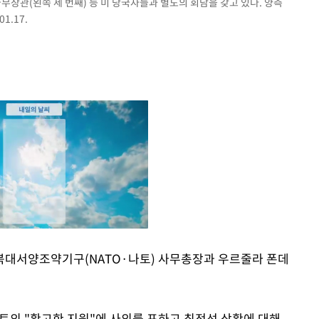
무장관(왼쪽 세 번째) 등 미 당국자들과 별도의 회담을 갖고 있다. 양측
1.17.
북대서양조약기구(NATO·나토) 사무총장과 우르줄라 폰데
Mute
나토의 "확고한 지원"에 사의를 표하고 최전선 상황에 대해