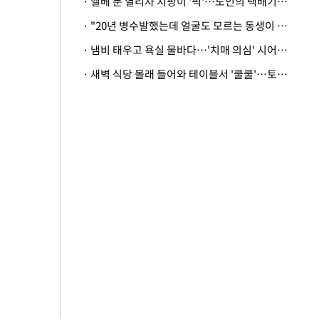
· 엘베 문 열리자 지팡이 '퍽'…노인의 택배기사 폭행 이유
· "20년 병수발했는데 얼굴도 모르는 동생이 유산 절반을"…배다른 형제 상속권 있을까
· 냄비 태우고 욕실 물바다…'치매 의심' 시어머니 검사 권유했다가 '날벼락'
· 새벽 식당 몰래 들어와 테이블서 '쿨쿨'…토사물 남기고 사라진 남성