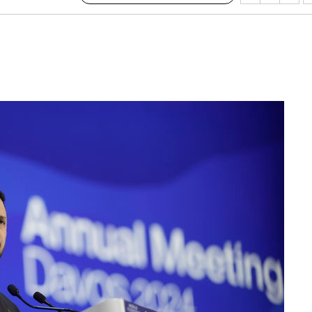
수…이병태
지(종합)
0.3만개
 4.1%로
고 과감히
쪽 아웃바운
역 선포
못 갈 수
선제 대응"
쳐