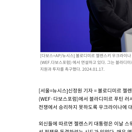
2시간 전 >
[속보]원·달러 환율, 7.7원 내린 1416.1원 마감
2시간 전 >
[속보] 노원서 40.1도 관측…서울, 2018년 이후 첫 40도
3시간 전 >
[속보]종합특검, '계엄 수용공간 확보' 신용해 前교정본부장 
3시간 전 >
외신들도 주목한 韓축구 파문…"국민적 공분에 수사 재개"
3시간 전 >
11시간 압수수색에 성접대 파문까지…'쑥대밭' 된 축구협회
3시간 전 >
[속보]규제합리화위원회 부위원장에 김태유 서울대 공대 교
후임
[다보스=AP/뉴시스] 볼로디미르 젤렌스키 우크라이나
(WEF.다보스포럼) 에서 연설하고 있다. 그는 블라디
지원과 투자를 촉구했다. 2024.01.17.
[서울=뉴시스]신정원 기자 = 볼로디미르 젤
(WEF·다보스포럼)에서 블라디미르 푸틴 러시
전쟁에서 승리하지 못하도록 우크라이나에 대한
외신들에 따르면 젤렌스키 대통령은 이날 스위
선 전쟁을 동결하려는 시도가 있었다. 매우 