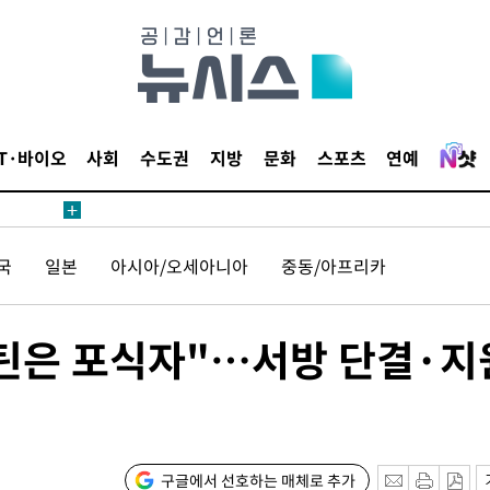
 4.1%로
고 과감히
쪽 아웃바운
역 선포
IT·바이오
사회
수도권
지방
문화
스포츠
연예
못 갈 수
선제 대응"
국
일본
아시아/오세아니아
중동/아프리카
틴은 포식자"…서방 단결·지
쳐
기소
구글에서 선호하는 매체로 추가