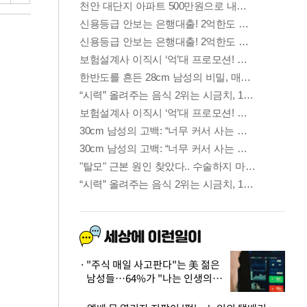
"주식 매일 사고판다"는 美 젊은
남성들…64%가 "나는 인생의
패배자“