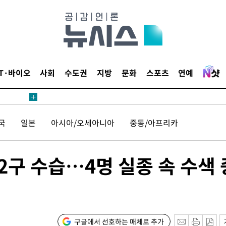
IT·바이오
사회
수도권
지방
문화
스포츠
연예
국
일본
아시아/오세아니아
중동/아프리카
 2구 수습…4명 실종 속 수색 
구글에서 선호하는 매체로 추가