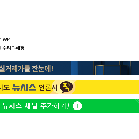
"-WP
 수리 "-해경