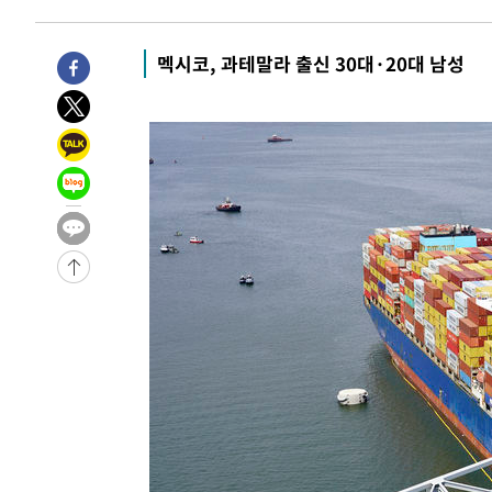
멕시코, 과테말라 출신 30대·20대 남성