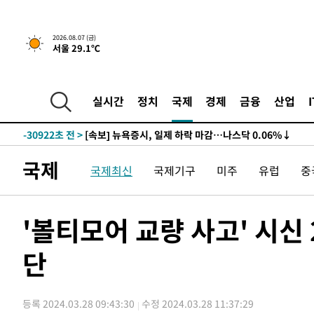
2026.08.07 (금)
서울 29.1℃
실시간
정치
국제
경제
금융
산업
-30922초 전 >
[속보] 뉴욕증시, 일제 하락 마감…나스닥 0.06%↓
국제
국제최신
국제기구
미주
유럽
중
'볼티모어 교량 사고' 시신
단
등록 2024.03.28 09:43:30
수정 2024.03.28 11:37:29