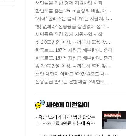
옥상 '쓰레기 테러' 범인 잡았는
데…과태료 3만원 처분에 숙박업
주 허탈