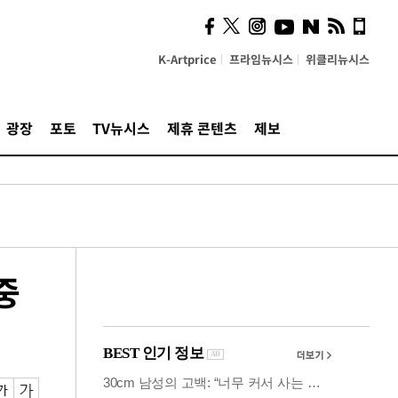
의견, 국토부·LH에 충실히
전달할 것"
K-Artprice
프라임뉴시스
위클리뉴시스
광장
포토
TV뉴시스
제휴 콘텐츠
제보
중