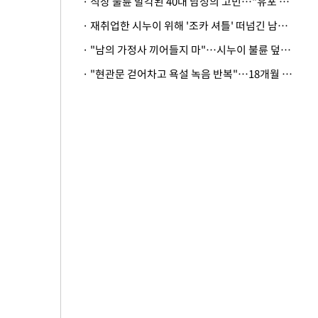
· 직장 불륜 발각된 40대 남성의 고민…"유포 동료 명예훼손·협박죄 고소 가능할까"
· 재취업한 시누이 위해 '조카 셔틀' 떠넘긴 남편…아내 "난 못한다"
· "남의 가정사 끼어들지 마"…시누이 불륜 덮으려는 남편에 억울한 아내
· "현관문 걷어차고 욕설 녹음 반복"…18개월 아기 키우는 집 뒤흔든 '앞집의 비극'