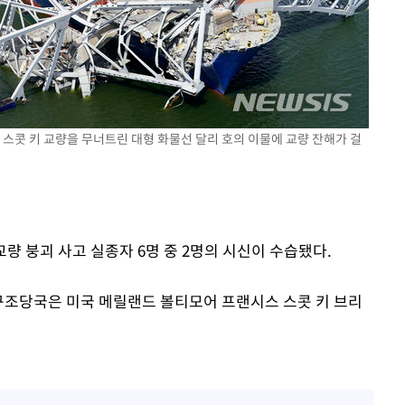
 스콧 키 교량을 무너트린 대형 화물선 달리 호의 이물에 교량 잔해가 걸
교량 붕괴 사고 실종자 6명 중 2명의 시신이 수습됐다.
 구조당국은 미국 메릴랜드 볼티모어 프랜시스 스콧 키 브리