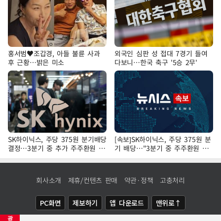
홍서범♥조갑경, 아들 불륜 사과
외국인 심판 성 접대 7경기 들여
후 근황…밝은 미소
다보니…한국 축구 '5승 2무'
SK하이닉스, 주당 375원 분기배당
[속보]SK하이닉스, 주당 375원 분
결정…3분기 중 추가 주주환원 발
기 배당…"3분기 중 주주환원 방
표
안 확정"
회사소개
제휴/컨텐츠 판매
약관·정책
고충처리
PC화면
제보하기
앱 다운로드
맨위로↑
광