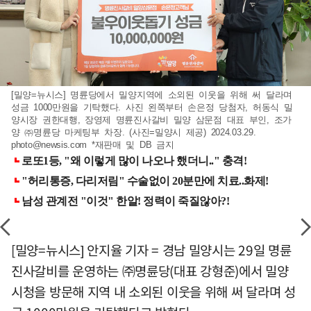
[밀양=뉴시스] 명륜당에서 밀양지역에 소외된 이웃을 위해 써 달라며
성금 1000만원을 기탁했다. 사진 왼쪽부터 손은정 당첨자, 허동식 밀
양시장 권한대행, 장영제 명륜진사갈비 밀양 삼문점 대표 부인, 조가
양 ㈜명륜당 마케팅부 차장. (사진=밀양시 제공) 2024.03.29.
photo@newsis.com
*재판매 및 DB 금지
[밀양=뉴시스] 안지율 기자 = 경남 밀양시는 29일 명륜
진사갈비를 운영하는 ㈜명륜당(대표 강형준)에서 밀양
시청을 방문해 지역 내 소외된 이웃을 위해 써 달라며 성