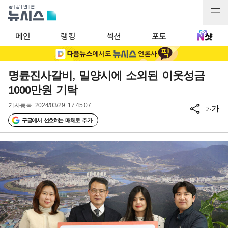
메인
랭킹
섹션
포토
명륜진사갈비, 밀양시에 소외된 이웃성금
1000만원 기탁
기사등록
2024/03/29 17:45:07
가
가
구글에서 선호하는 매체로 추가