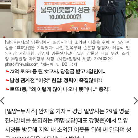
[밀양=뉴시스] 명륜당에서 밀양지역에 소외된 이웃을 위해 써 달라며
성금 1000만원을 기탁했다. 사진 왼쪽부터 손은정 당첨자, 허동식 밀
양시장 권한대행, 장영제 명륜진사갈비 밀양 삼문점 대표 부인, 조가
양 ㈜명륜당 마케팅부 차장. (사진=밀양시 제공) 2024.03.29.
photo@newsis.com
*재판매 및 DB 금지
[밀양=뉴시스] 안지율 기자 = 경남 밀양시는 29일 명륜
진사갈비를 운영하는 ㈜명륜당(대표 강형준)에서 밀양
시청을 방문해 지역 내 소외된 이웃을 위해 써 달라며 성