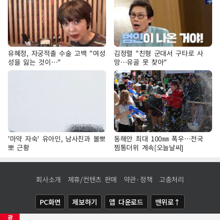
유혜정, 자궁적출 수술 고백 "여성
김정렬 "친형 군대서 구타로 사
성을 잃는 것이…"
망…유골 못 찾아"
'마약 자숙' 유아인, 남사친과 볼뽀
동해안 최대 100㎜ 폭우…전국
뽀 근황
찜통더위 계속[오늘날씨]
회사소개
제휴/컨텐츠 판매
약관·정책
고충처리
PC화면
제보하기
앱 다운로드
맨위로↑
광