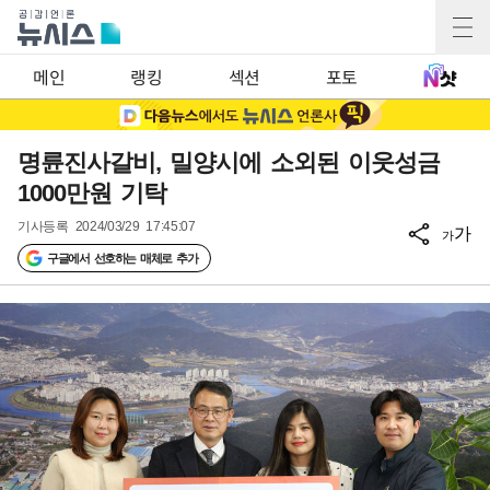
메인
랭킹
섹션
포토
명륜진사갈비, 밀양시에 소외된 이웃성금
1000만원 기탁
기사등록
2024/03/29 17:45:07
가
가
구글에서 선호하는 매체로 추가