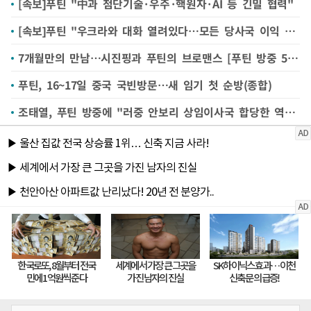
[속보]푸틴 "中과 첨단기술·우주·핵원자·AI 등 긴밀 협력"
[속보]푸틴 "우크라와 대화 열려있다…모든 당사국 이익 고려돼야"
7개월만의 만남…시진핑과 푸틴의 브로맨스 [푸틴 방중 5대 포인트①]
푸틴, 16~17일 중국 국빈방문…새 임기 첫 순방(종합)
조태열, 푸틴 방중에 "러중 안보리 상임이사국 합당한 역할 기대"