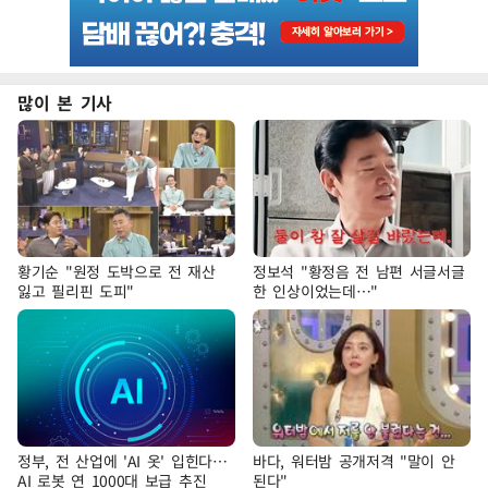
많이 본 기사
황기순 "원정 도박으로 전 재산
정보석 "황정음 전 남편 서글서글
잃고 필리핀 도피"
한 인상이었는데…"
정부, 전 산업에 'AI 옷' 입힌다…
바다, 워터밤 공개저격 "말이 안
AI 로봇 연 1000대 보급 추진
된다"