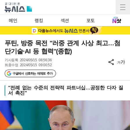
메인
랭킹
섹션
포토
푸틴, 방중 목전 "러중 관계 사상 최고…첨
단기술·AI 등 협력"(종합)
기사등록
2024/05/15 08:56:36
가
가
최종수정
2024/05/15 09:00:52
구글에서 선호하는 매체로 추가
"전례 없는 수준의 전략적 파트너십…공정한 다자 질
서 촉진"