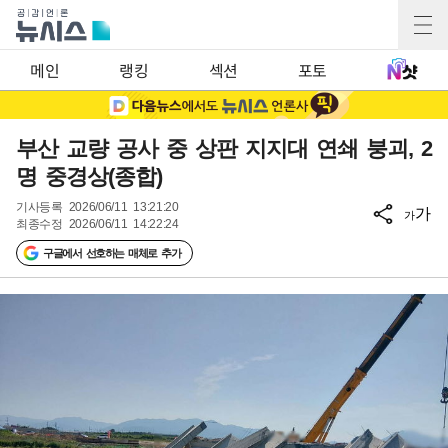
메인
랭킹
섹션
포토
부산 교량 공사 중 상판 지지대 연쇄 붕괴, 2
명 중경상(종합)
기사등록
2026/06/11 13:21:20
가
가
최종수정
2026/06/11 14:22:24
구글에서 선호하는 매체로 추가