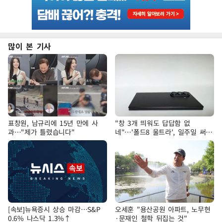
많이 본 기사
표창원, 남규리에 15년 만에 사
"창 3개 띄워도 답답함 없
과…"제가 틀렸습니다"
네"…'폴드8 울트라', 일주일 써보
니
[속보]뉴욕증시 상승 마감…S&P
오세훈 "용산공원 아파트, 노무현
0.6% 나스닥 1.3%↑
·문재인 철학 뒤집는 것"