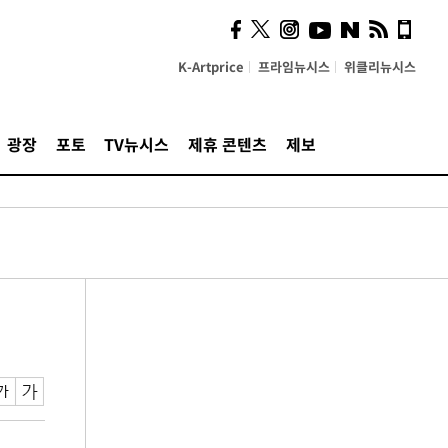
K-Artprice
프라임뉴시스
위클리뉴시스
광장
포토
TV뉴시스
제휴 콘텐츠
제보