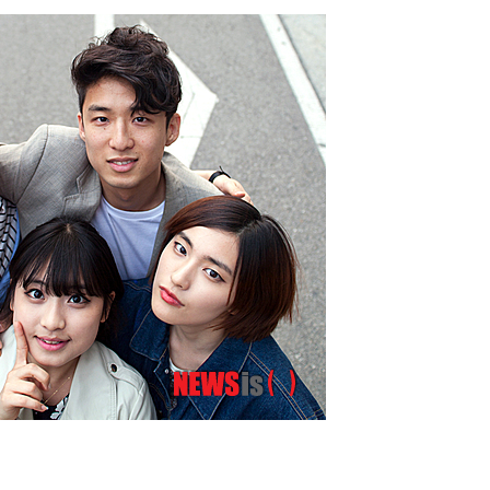
른 군공항
 점검
료
시위"
..15명