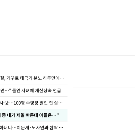
희철, 거꾸로 태극기 분노 하루만에…
으면…" 돌연 자녀에 재산상속 언급
오지헌 "일타강사 父…100평 수영장 딸린 집 살았다"
래 중 내가 제일 빠른데 아들은…"
김제동, 방송 뜸하더니…이문세·노사연과 깜짝 근황