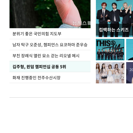
컴백하는 스키즈
김민석, 강원·T
분위기 좋은 국민의힘 지도부
1.48%p 앞서…
남자 탁구 오준성, 챔피언스 요코하마 준우승
부친 장례식 열린 묘소 걷는 리오넬 메시
김주형, 윈덤 챔피언십 공동 5위
화재 진행중인 전주수산시장