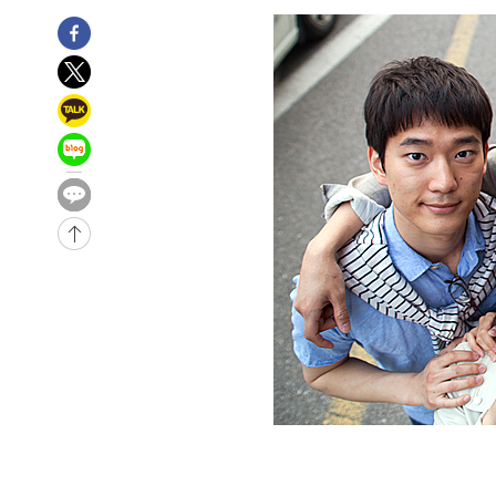
-32150초 전 >
[속보]이 대통령 "2028년 중순까지 광주 군공항 기능 다
으로 임시 배치해 산단 조기 착공"
-29300초 전 >
포항스틸야드 관중석 천장 석재 낙하…K리그 전구장 긴급
-17948초 전 >
[속보]'전장연 시위' 1호선 용산역 상행선 무정차 통과 종
-16426초 전 >
[속보]코스닥 지수 5%대 급등에 '매수 사이드카' 발동
-13712초 전 >
[속보]원·달러 환율, 오전 9시 1410.3원
-13450초 전 >
[속보]코스닥, 8.85포인트(1.11%) 오른 807.66 개장
-13446초 전 >
[속보]코스피, 47.56포인트(0.76%) 오른 6306.33 개장
-11882초 전 >
[속보]지하철 1호선 상행선 용산역 무정차 통과…"집회·
-10207초 전 >
'낮 최고 34도' 전국 더위 지속…강원·경상권 오전 비
-8855초 전 >
파키스탄 보안군, 대 테러작전으로 남서부의 무장세력 소탕전
살해
-7402초 전 >
인천 앞바다 연락두절 모터보트 승선원 3명 전원 구조
-7071초 전 >
이집트, 가자 협상 당사자들에게 약속이행과 방해금지 촉구
-2727초 전 >
트럼프, 이란 추가 요구에 "저강도 대응…이건 체스게임"