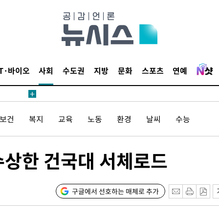
른 군공항
 점검
IT·바이오
사회
수도권
지방
문화
스포츠
연예
료
/보건
복지
교육
노동
환경
날씨
수능
시위"
수상한 건국대 서체로드
..15명
구글에서 선호하는 매체로 추가