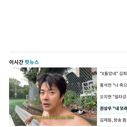
이시간
핫뉴스
"X돌았네" 김
홍석천 "나 죽
권상우 "내 또