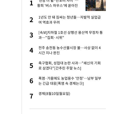
기'
"한남 더 휠·반포터 자이"…
1
1
황희 '버스 하우스'에 쏟아진
AI 조롱 밈
재산 상속' 언급했다
1년도 안 돼 짐싸는 청년들…자발적 실업급
2
2
여 역효과 우려
 2차 점검회의…광
[속보]지하철 1호선 상행선 용산역 무정차 통
3
3
 예외 등 논의
과…"집회·시위"
…취임 후 최저치 또
전주 송천동 농수산물시장 불…사상 없이 4
4
4
시간 지나 완진
"…황희 '버스 하우
축구협회, 성접대 논란 사과…"쇄신의 기회
5
5
로 삼겠다"[간추린 주말 뉴스]
년들…자발적 실업급
폭염·가뭄에도 농업용수 '안정'…남부 일부
6
6
는 긴급 대응[폭염 속 경제는③]
 "저강도 대응…이
경제(8월10일월요일)
7
7