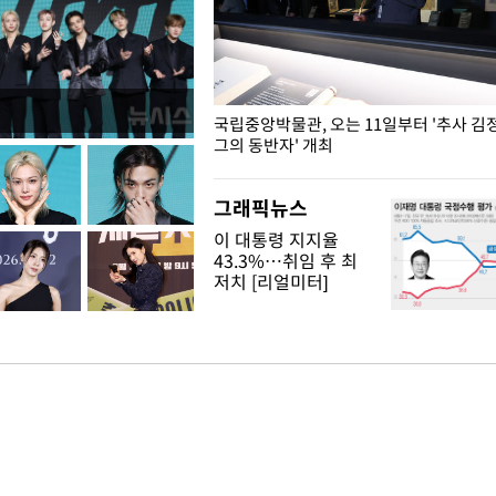
K도 승리하며 정청래에 누적
국립중앙박물관, 오는 11일부터 '추사 김
격차 벌리며 박빙 우세
그의 동반자' 개최
그래픽뉴스
이 대통령 지지율
43.3%…취임 후 최
저치 [리얼미터]