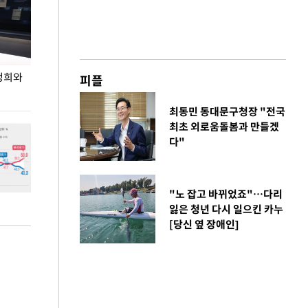
정희와
사진으로 보는 지난 주말
상암 5만 관중 앞
피플
최동민 동대문구청장 "전국
최초 외로움돌봄과 만들겠
다"
"노 잡고 바뀌었죠"…다리
잃은 청년 다시 일으킨 카누
[당신 옆 장애인]