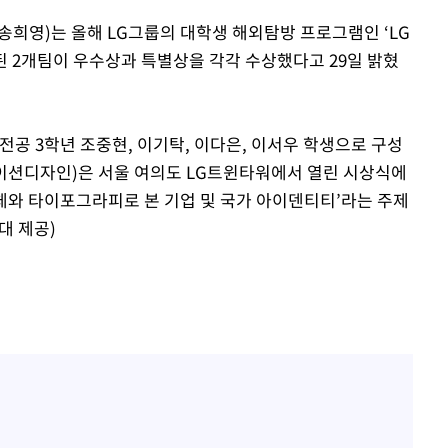
김희철, 결국 '거꾸로 태극
1
사과 "깊게 보지 못했다"
송희영)는 올해 LG그룹의 대학생 해외탐방 프로그램인 ‘LG
 2개팀이 우수상과 특별상을 각각 수상했다고 29일 밝혔
홍석천, 입양 두 자녀에 '
2
이 대통령, 메가프로젝트
3
 3학년 조중현, 이기탁, 이다은, 이서우 학생으로 구성
주 군공항 이전·주 52시간
케이션디자인)은 서울 여의도 LG트윈타워에서 열린 시상식에
이 대통령 지지율 43.3%
4
와 타이포그라피로 본 기업 및 국가 아이덴티티’라는 주제
경신[리얼미터]
국대 제공)
"한남 더 휠·반포터 자이
5
스'에 쏟아진 AI 조롱 밈
1년도 안 돼 짐싸는 청
6
여 역효과 우려
트럼프, 이란 추가 요구에
7
건 체스게임"