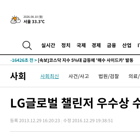
2026.08.10 (월)
서울 33.3℃
-2727초 전 >
트럼프, 이란 추가 요구에 "저강도 대응…이건 체스게임"
-32150초 전 >
[속보]이 대통령 "2028년 중순까지 광주 군공항 기능 다
으로 임시 배치해 산단 조기 착공"
-29300초 전 >
포항스틸야드 관중석 천장 석재 낙하…K리그 전구장 긴급
실시간
정치
국제
경제
금융
산업
-17948초 전 >
[속보]'전장연 시위' 1호선 용산역 상행선 무정차 통과 종
-16426초 전 >
[속보]코스닥 지수 5%대 급등에 '매수 사이드카' 발동
-13712초 전 >
[속보]원·달러 환율, 오전 9시 1410.3원
사회
사회최신
사건/사고
법원/검찰
의료
-13450초 전 >
[속보]코스닥, 8.85포인트(1.11%) 오른 807.66 개장
-13446초 전 >
[속보]코스피, 47.56포인트(0.76%) 오른 6306.33 개장
-11882초 전 >
[속보]지하철 1호선 상행선 용산역 무정차 통과…"집회·
LG글로벌 챌린저 우수상 
-10207초 전 >
'낮 최고 34도' 전국 더위 지속…강원·경상권 오전 비
-8855초 전 >
파키스탄 보안군, 대 테러작전으로 남서부의 무장세력 소탕전
살해
등록 2013.12.29 16:20:23
수정 2016.12.29 19:38:51
-7402초 전 >
인천 앞바다 연락두절 모터보트 승선원 3명 전원 구조
-7071초 전 >
이집트, 가자 협상 당사자들에게 약속이행과 방해금지 촉구
-2727초 전 >
트럼프, 이란 추가 요구에 "저강도 대응…이건 체스게임"