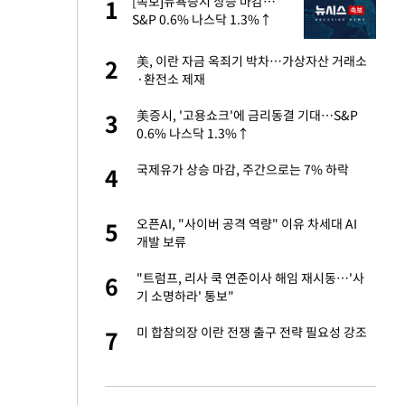
에
[속보]뉴욕증시 상승 마감…
1
1
S&P 0.6% 나스닥 1.3%↑
네"…'폴드8 울트
美, 이란 자금 옥죄기 박차…가상자산 거래소
2
2
·환전소 제재
S&P 0.6% 나스
美증시, '고용쇼크'에 금리동결 기대…S&P
3
3
0.6% 나스닥 1.3%↑
 노무현·문재인 철
국제유가 상승 마감, 주간으로는 7% 하락
4
4
승환·니퍼트가 콕
오픈AI, "사이버 공격 역량" 이유 차세대 AI
5
5
개발 보류
차…가상자산 거래소
"트럼프, 리사 쿡 연준이사 해임 재시동…'사
6
6
기 소명하라' 통보"
0개 구단, 훈련·휴
미 합참의장 이란 전쟁 출구 전략 필요성 강조
7
7
 안전 최우선"