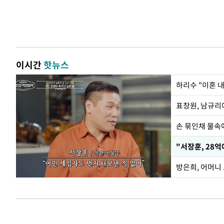
이시간
핫뉴스
하리수 "이혼 
손 묶인채 물속에
"서장훈, 28억
방은희, 어머니 