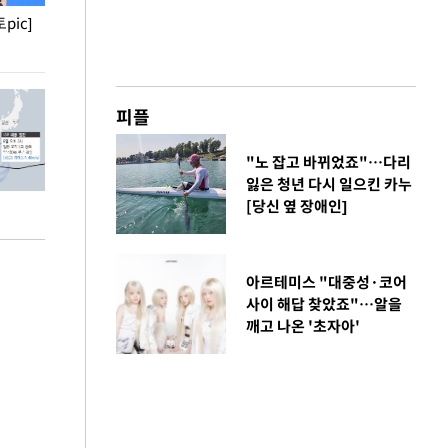
pic]
청와대 일주일
사진으로 보는 
피플
"노 잡고 바뀌었죠"…다리
잃은 청년 다시 일으킨 카누
[당신 옆 장애인]
아르테미스 "대중성·코어
사이 해답 찾았죠"…알을
깨고 나온 '초자아'