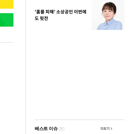
'홈플 피해' 소상공인 이번에
도 뒷전