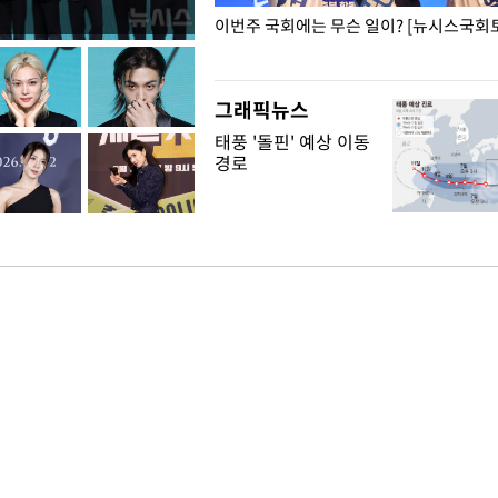
폭력 피해자에 위로·사과…"국가
이번주 국회에는 무슨 일이? [뉴시스국회토
"
그래픽뉴스
태풍 '돌핀' 예상 이동
경로