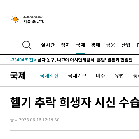
2026.08.08 (토)
서울 36.7℃
1시간 전 >
[속보]뉴욕증시 상승 마감…S&P 0.6% 나스닥 1.3%↑
-32053초 전 >
강릉에 시간당 81.4㎜ 물폭탄…도로 잠기고 담벼락 붕괴
-28160초 전 >
백운산서 80년근 천종산삼 9뿌리 발견…감정가 1.3억원
실시간
정치
국제
경제
금융
산업
-25870초 전 >
선재도서 해루질 나섰다 실종 60대, 닷새 만에 숨진 채 발
-23404초 전 >
남자 농구, 나고야 아시안게임서 '홈팀' 일본과 한일전
-22780초 전 >
여수 오동도 해상서 모터보트 전복…1명 사망·1명 실종
국제
국제최신
국제기구
미주
유럽
중
-19007초 전 >
극한폭염 한풀 꺾이지만…'낮 최고 35도' 무더위, 열대야
주 날씨]
-16025초 전 >
축구협회 "압수수색·성접대 논란 사과…쇄신의 기회로 
-14542초 전 >
[속보]'압수수색·성접대 논란' 축구협회 "실망과 걱정 
헬기 추락 희생자 시신 수
송"
-3163초 전 >
'최고 37도' 폭염 지속…강원동해안 최대 150㎜ 비
1시간 전 >
[속보]뉴욕증시 상승 마감…S&P 0.6% 나스닥 1.3%↑
등록 2025.06.16 12:19:30
-32053초 전 >
강릉에 시간당 81.4㎜ 물폭탄…도로 잠기고 담벼락 붕괴
-28160초 전 >
백운산서 80년근 천종산삼 9뿌리 발견…감정가 1.3억원
-25870초 전 >
선재도서 해루질 나섰다 실종 60대, 닷새 만에 숨진 채 발