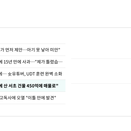
내가 먼저 제안…아기 못 낳아 미안"
표창원, 남규리에 15년 만에 사과…"제가 틀렸습니다"
… 女유튜버, UDT 훈련 완벽 소화
에 산 서초 건물 450억에 매물로"
고독사에 오열 "이틀 만에 발견"