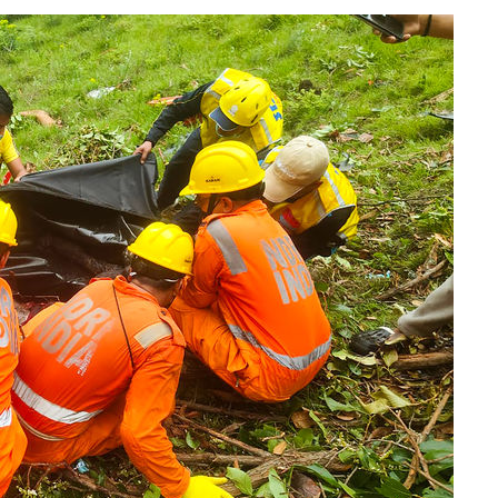
 계속[다음
삼겠다"
안겨드려 죄