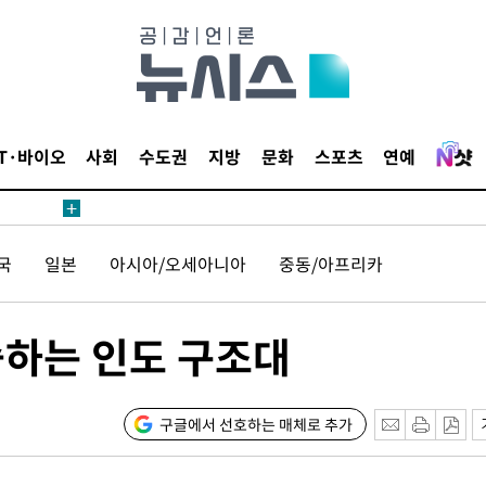
IT·바이오
사회
수도권
지방
문화
스포츠
연예
견
국
일본
아시아/오세아니아
중동/아프리카
 계속[다음
삼겠다"
안겨드려 죄
습하는 인도 구조대
구글에서 선호하는 매체로 추가
견