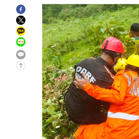
-23404초 전 >
남자 농구, 나고야 아시안게임서 '홈팀' 일본과 한일전
-22780초 전 >
여수 오동도 해상서 모터보트 전복…1명 사망·1명 실종
-19007초 전 >
극한폭염 한풀 꺾이지만…'낮 최고 35도' 무더위, 열대야
주 날씨]
-16025초 전 >
축구협회 "압수수색·성접대 논란 사과…쇄신의 기회로 
-14542초 전 >
[속보]'압수수색·성접대 논란' 축구협회 "실망과 걱정 
송"
-3163초 전 >
'최고 37도' 폭염 지속…강원동해안 최대 150㎜ 비
1시간 전 >
[속보]뉴욕증시 상승 마감…S&P 0.6% 나스닥 1.3%↑