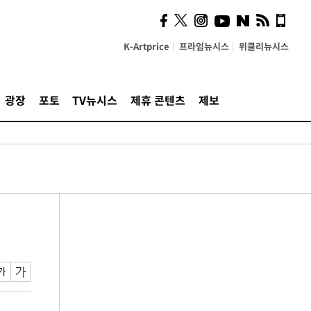
K-Artprice
프라임뉴시스
위클리뉴시스
광장
포토
TV뉴시스
제휴 콘텐츠
제보