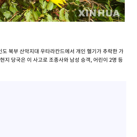
표창원, 남규리에 15년 만
1
사과…"제가 틀렸습니다"
"창 3개 띄워도 답답함 없
2
라', 일주일 써보니
[속보]뉴욕증시 상승 마감…
3
닥 1.3%↑
 인도 북부 산악지대 우타라칸드에서 개인 헬기가 추락한 가
오세훈 "용산공원 아파트,
4
현지 당국은 이 사고로 조종사와 남성 승객, 어린이 2명 등
학 뒤집는 것"
김도영·곽빈·안현민…오
5
집은 차기 메이저리거
美, 이란 자금 옥죄기 박
6
·환전소 제재
'폭염 휴식기' 프로야구 1
7
식 병행…"야외 훈련 해도