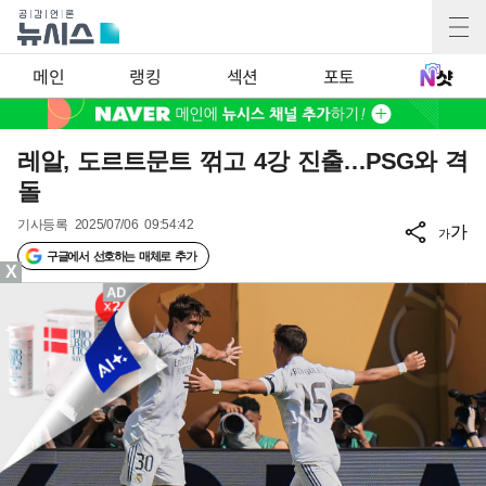
메인
랭킹
섹션
포토
레알, 도르트문트 꺾고 4강 진출…PSG와 격
돌
기사등록
2025/07/06 09:54:42
가
가
구글에서 선호하는 매체로 추가
X