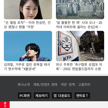
"손 떨림 포착"…카라 한승연, 건
'덜 똘똘한 한 채' 시대 오나…20
강 괜찮나 팬들 '걱정'
억대 아파트에 쏠리는 관심[세제
개편, 그 이후②]
김희철, 거꾸로 걸린 광복절 태극
외신 주목한 '축구협회 성접대 의
기 현수막에 "X돌았네"
혹'…2002 한일월드컵까지 소환
회사소개
제휴/컨텐츠 판매
약관·정책
고충처리
PC화면
제보하기
앱 다운로드
맨위로↑
광
COPYRIGHTⓒ
NEWSIS
ALL RIGHTS RESERVED.
고