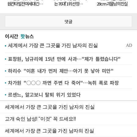
댓글
이시간
핫
뉴스
표창원, 남규리에 15년 만에 사과…"제가 틀렸습니다"
하리수 "이혼 내가 먼저 제안…아기 못 낳아 미안"
차가원 "○○○ 까면 주변 다 죽어"…녹취 폭로 파장
르센느, 알고보니 탈퇴 위기 있었다