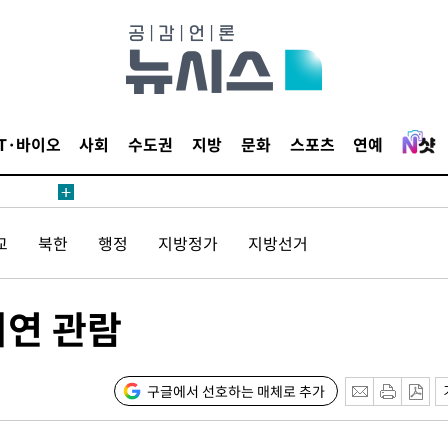
IT·바이오
사회
수도권
지방
문화
스포츠
연예
교
북한
행정
지방정가
지방선거
시연 관람
구글에서 선호하는 매체로 추가