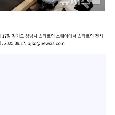
[단독]인천 부평구 아파트
1
10대가 40대 친모 살해
'서준맘' 박세미, 연하 남
2
생각도"
백혈병 재발 최성원 "치료
3
이 17일 경기도 성남시 스타트업 스퀘어에서 스타트업 전시
았다" 눈물
025.09.17.
bjko@newsis.com
[속보]이 대통령 "부동산
4
매달리지 말고 과감히 실천
이 대통령, 6시간 부동산 
5
의…"기존 사고 방식에 매
히 실천"(종합)
[올댓차이나] 홍콩 증시, 
6
매수로 상승 마감…H주 0
이 대통령, 'ISA·주가누
7
질타하며 재검토 지시