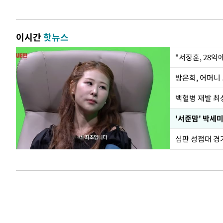
이시간
핫뉴스
"서장훈, 28억
방은희, 어머니 
백혈병 재발 최성
'서준맘' 박세미