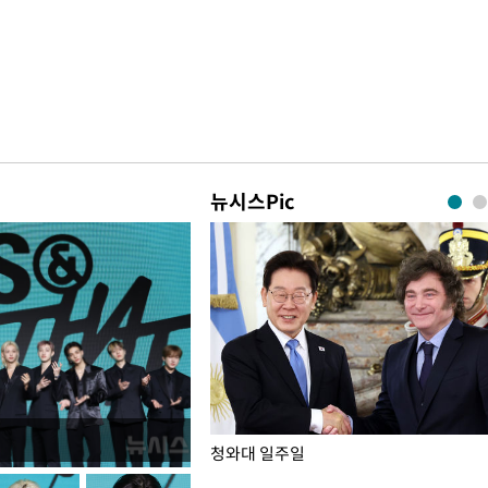
뉴시스Pic
점포 가오픈… 13일 정식 개장
청와대 일주일