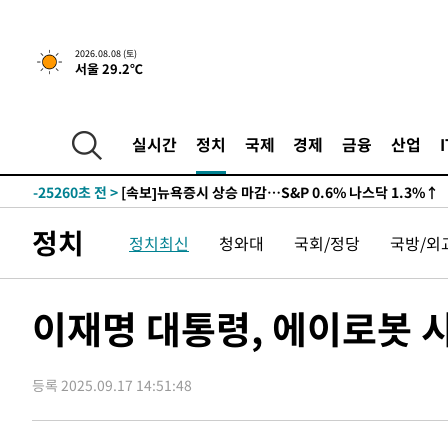
2026.08.08 (토)
서울 29.2℃
-25260초 전 >
[속보]뉴욕증시 상승 마감…S&P 0.6% 나스닥 1.3%↑
실시간
정치
국제
경제
금융
산업
-32134초 전 >
'최고 37도' 폭염 지속…강원동해안 최대 150㎜ 비
-25260초 전 >
[속보]뉴욕증시 상승 마감…S&P 0.6% 나스닥 1.3%↑
-32134초 전 >
'최고 37도' 폭염 지속…강원동해안 최대 150㎜ 비
정치
정치최신
청와대
국회/정당
국방/외
-25260초 전 >
[속보]뉴욕증시 상승 마감…S&P 0.6% 나스닥 1.3%↑
이재명 대통령, 에이로봇 
등록 2025.09.17 14:51:48