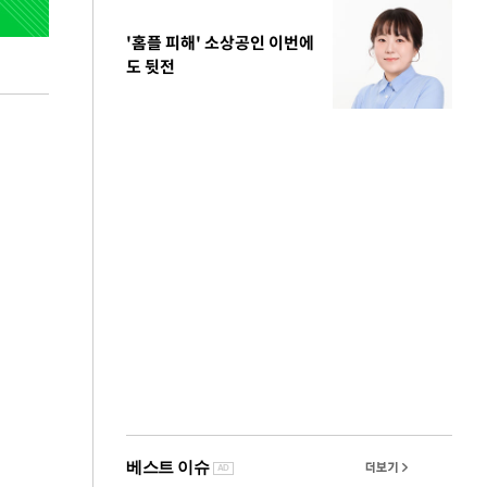
'홈플 피해' 소상공인 이번에
도 뒷전