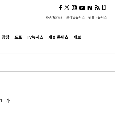
K-Artprice
프라임뉴시스
위클리뉴시스
광장
포토
TV뉴시스
제휴 콘텐츠
제보