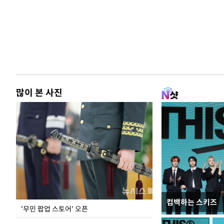
많이 본 사진
컴백하는 스키즈
홈플러스, 67개 
'무민 팝업 스토어' 오픈