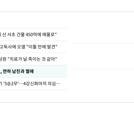
에 산 서초 건물 450억에 매물로"
고독사에 오열 "이틀 만에 발견"
원 "치료가 날 죽이는 것 같아"
, 연하 남친과 열애
심판 성접대 경기 '5승2무'…4강신화마저 의심받아