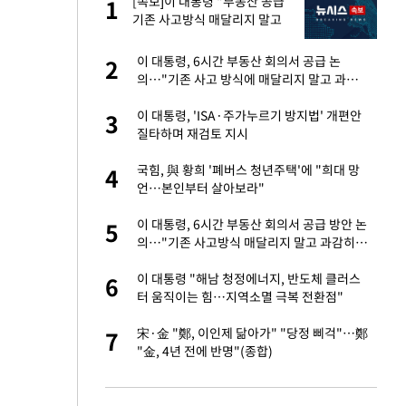
서
[속보]이 대통령 "부동산 공급
1
1
기존 사고방식 매달리지 말고
과감히 실천"
자친구와 열애 "결혼
이 대통령, 6시간 부동산 회의서 공급 논
2
2
의…"기존 사고 방식에 매달리지 말고 과감
히 실천"(종합)
가 날 죽이는 것 같
이 대통령, 'ISA·주가누르기 방지법' 개편안
3
3
질타하며 재검토 지시
 공급 기존 사고방식
국힘, 與 황희 '폐버스 청년주택'에 "희대 망
4
4
"
언…본인부터 살아보라"
회의서 공급 논
이 대통령, 6시간 부동산 회의서 공급 방안 논
5
5
달리지 말고 과감
의…"기존 사고방식 매달리지 말고 과감히
실천"
혼조 개장 후 자원주
이 대통령 "해남 청정에너지, 반도체 클러스
6
6
.39%↑
터 움직이는 힘…지역소멸 극복 전환점"
르기 방지법' 개편안
宋·金 "鄭, 이인제 닮아가" "당정 삐걱"…鄭
7
7
"金, 4년 전에 반명"(종합)