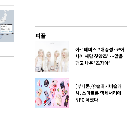
피플
아르테미스 "대중성·코어
사이 해답 찾았죠"…알을
깨고 나온 '초자아'
[부니콘]⑥슬래시비슬래
시, 스마트폰 액세서리에
NFC 더했다