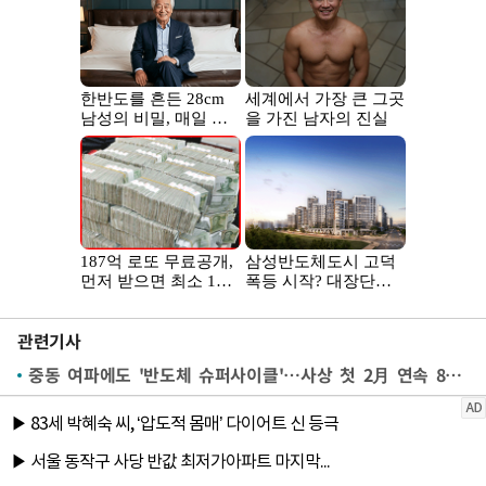
관련기사
중동 여파에도 '반도체 슈퍼사이클'…사상 첫 2月 연속 800억불↑(종합2보)