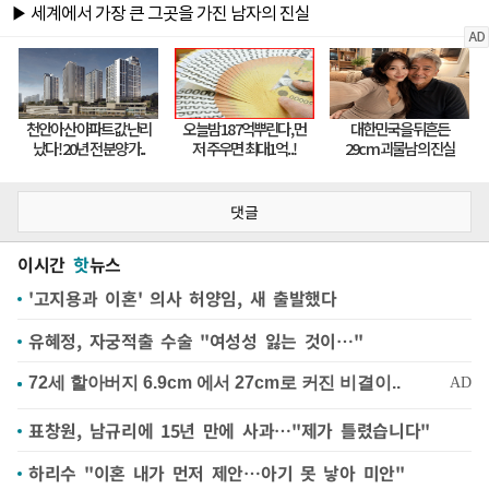
댓글
이시간
핫
뉴스
'고지용과 이혼' 의사 허양임, 새 출발했다
유혜정, 자궁적출 수술 "여성성 잃는 것이…"
표창원, 남규리에 15년 만에 사과…"제가 틀렸습니다"
하리수 "이혼 내가 먼저 제안…아기 못 낳아 미안"