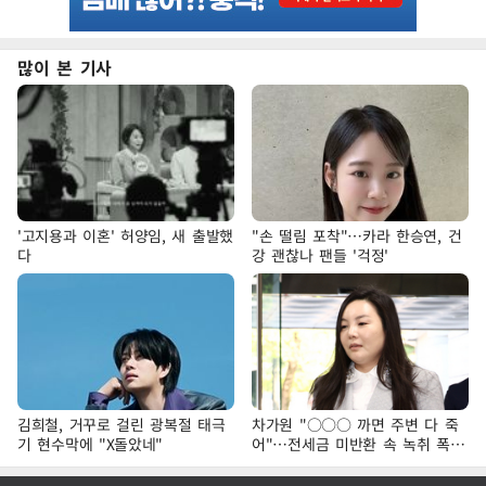
많이 본 기사
'고지용과 이혼' 허양임, 새 출발했
"손 떨림 포착"…카라 한승연, 건
다
강 괜찮나 팬들 '걱정'
김희철, 거꾸로 걸린 광복절 태극
차가원 "○○○ 까면 주변 다 죽
기 현수막에 "X돌았네"
어"…전세금 미반환 속 녹취 폭로
파장