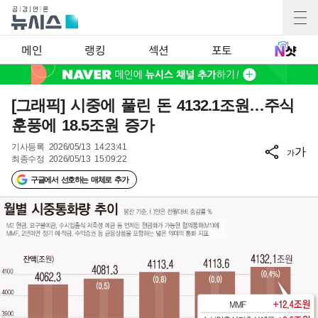
메인
랭킹
섹션
포토
[그래픽] 시중에 풀린 돈 4132.1조원…주식
훈풍에 18.5조원 증가
기사등록
2026/05/13 14:23:41
가
가
최종수정
2026/05/13 15:09:22
구글에서 선호하는 매체로 추가