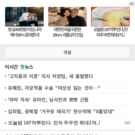
댓글
이시간
핫
뉴스
'고지용과 이혼' 의사 허양임, 새 출발했다
유혜정, 자궁적출 수술 "여성성 잃는 것이…"
'마약 자숙' 유아인, 남사친과 뽀뽀 근황
김희철, 광복절 '거꾸로 태극기' 현수막에 "X돌았네"