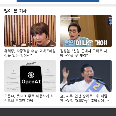
많이 본 기사
유혜정, 자궁적출 수술 고백 "여성
김정렬 "친형 군대서 구타로 사
성을 잃는 것이…"
망…유골 못 찾아"
오픈AI, 챗GPT 무료 이용자에 최
金, 제주·인천 승리로 1위 재탈
신모델 무제한 개방
환…누적 '0.86%p' 초박빙에 호
남 표심 주목