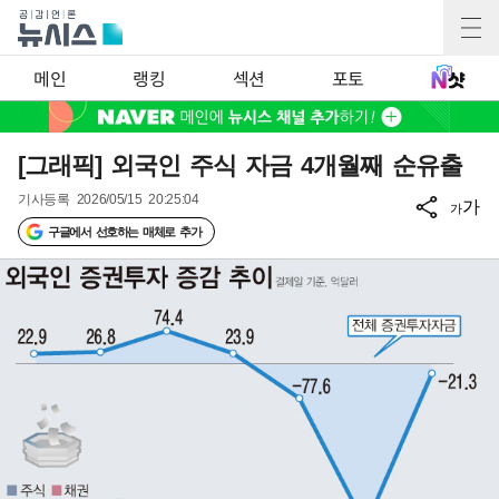
메인
랭킹
섹션
포토
[그래픽] 외국인 주식 자금 4개월째 순유출
기사등록
2026/05/15 20:25:04
가
가
구글에서 선호하는 매체로 추가