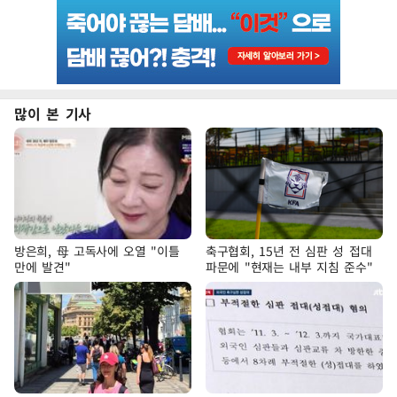
많이 본 기사
방은희, 母 고독사에 오열 "이틀
축구협회, 15년 전 심판 성 접대
만에 발견"
파문에 "현재는 내부 지침 준수"