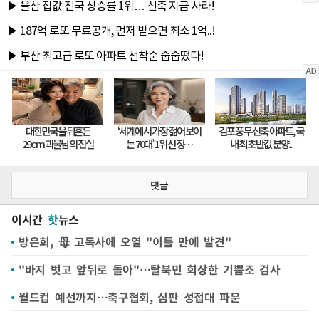
댓글
이시간
핫
뉴스
방은희, 母 고독사에 오열 "이틀 만에 발견"
"바지 벗고 앞뒤로 돌아"…탈북민 회상한 기쁨조 검사
월드컵 예선까지…축구협회, 심판 성접대 파문