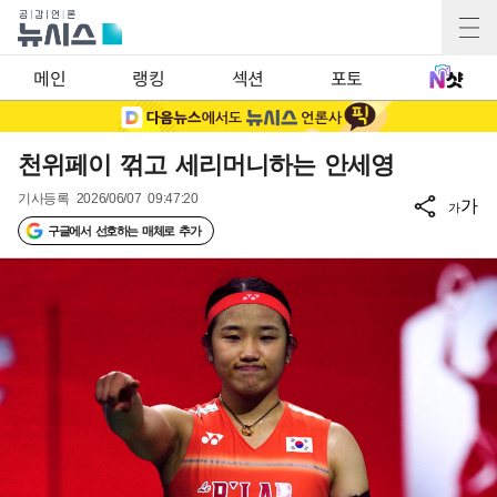
메인
랭킹
섹션
포토
천위페이 꺾고 세리머니하는 안세영
기사등록
2026/06/07 09:47:20
가
가
구글에서 선호하는 매체로 추가