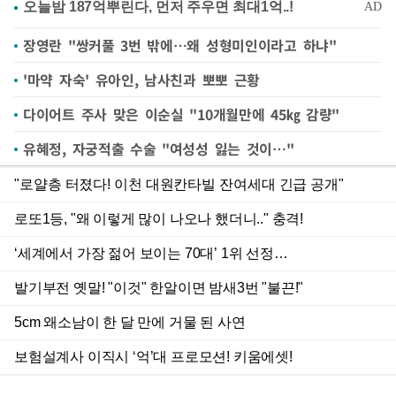
장영란 "쌍커풀 3번 밖에…왜 성형미인이라고 하냐"
'마약 자숙' 유아인, 남사친과 뽀뽀 근황
다이어트 주사 맞은 이순실 "10개월만에 45㎏ 감량"
유혜정, 자궁적출 수술 "여성성 잃는 것이…"