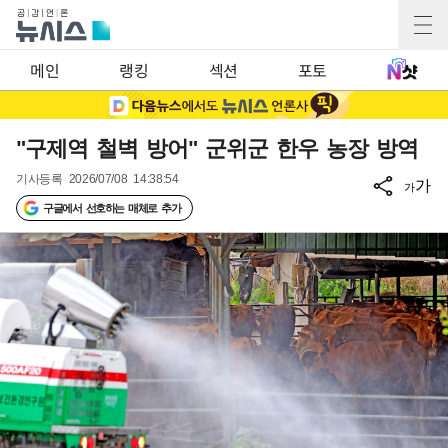
메인
랭킹
섹션
포토
"구제역 철벽 방어" 군위군 한우 농장 방역
기사등록
2026/07/08 14:38:54
가
가
구글에서 선호하는 매체로 추가