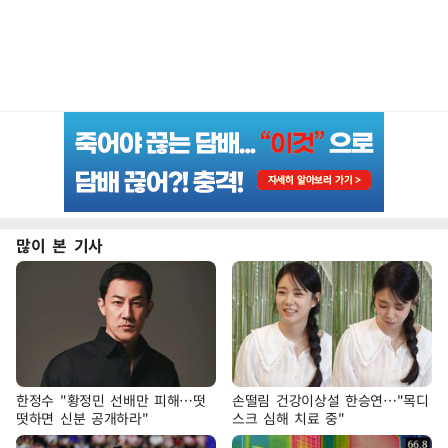
많이 본 기사
한정수 "황정민 선배만 피해…떳
손떨림 건강이상설 한승연…"목디
떳하면 신분 공개하라"
스크 심해 치료 중"