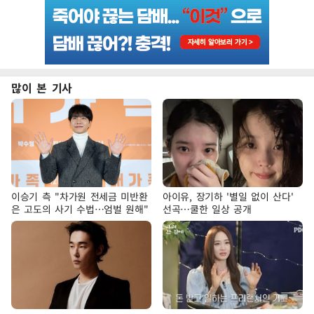
많이 본 기사
이승기 측 "차가원 전세금 미반환
아이유, 장기하 '별일 없이 산다'
은 고도의 사기 수법…엄벌 원해"
선곡…쿨한 일상 공개