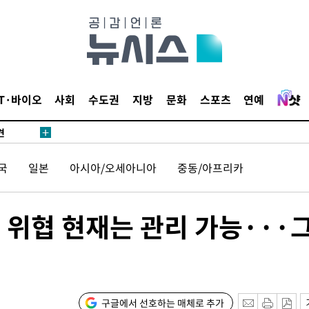
IT·바이오
사회
수도권
지방
문화
스포츠
연예
견
국
일본
아시아/오세아니아
중동/아프리카
 계속[다음
삼겠다"
 위협 현재는 관리 가능···
안겨드려 죄
견
구글에서 선호하는 매체로 추가