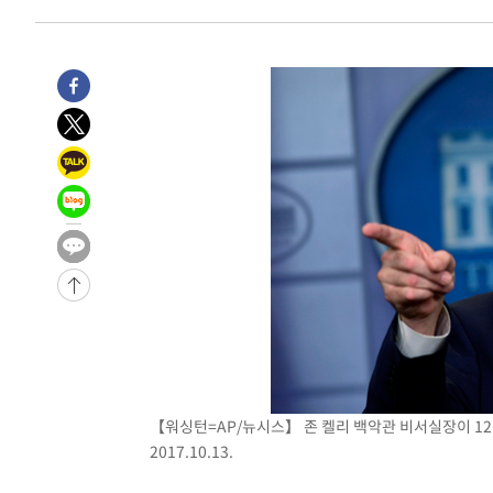
-28108초 전 >
여수 오동도 해상서 모터보트 전복…1명 사망·1명 실종
-24335초 전 >
극한폭염 한풀 꺾이지만…'낮 최고 35도' 무더위, 열대야
주 날씨]
-21353초 전 >
축구협회 "압수수색·성접대 논란 사과…쇄신의 기회로 
-19870초 전 >
[속보]'압수수색·성접대 논란' 축구협회 "실망과 걱정 
송"
-8491초 전 >
'최고 37도' 폭염 지속…강원동해안 최대 150㎜ 비
-1617초 전 >
[속보]뉴욕증시 상승 마감…S&P 0.6% 나스닥 1.3%↑
【워싱턴=AP/뉴시스】 존 켈리 백악관 비서실장이 1
2017.10.13.