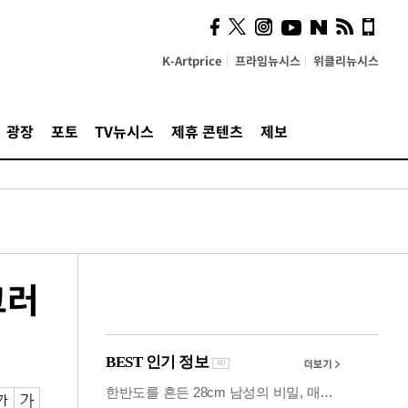
사이 해답 찾았죠"…알을
깨고 나온 '초자아'
K-Artprice
프라임뉴시스
위클리뉴시스
광장
포토
TV뉴시스
제휴 콘텐츠
제보
그러