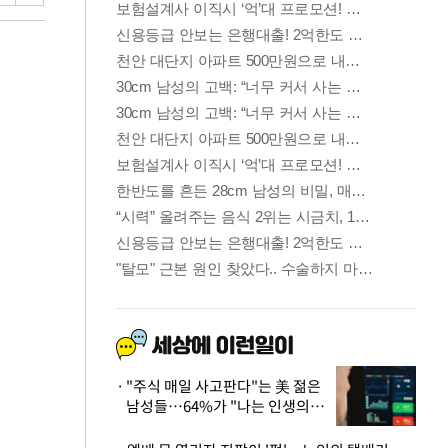
"주식 매일 사고판다"는 美 젊은
남성들…64%가 "나는 인생의
패배자“