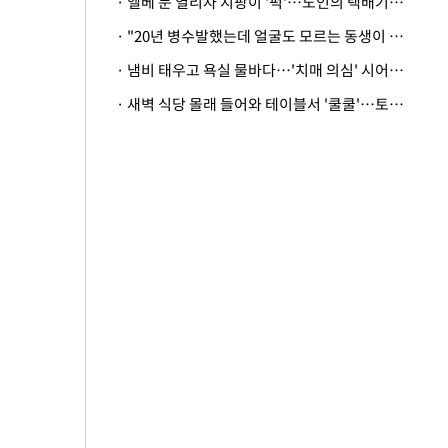
· 엘베 문 열리자 지팡이 '퍽'…노인의 택배기사 폭행 이유
· "20년 병수발했는데 얼굴도 모르는 동생이 유산 절반을"…배다른 형제 상속권 있을까
· 냄비 태우고 욕실 물바다…'치매 의심' 시어머니 검사 권유했다가 '날벼락'
· 새벽 식당 몰래 들어와 테이블서 '쿨쿨'…토사물 남기고 사라진 남성