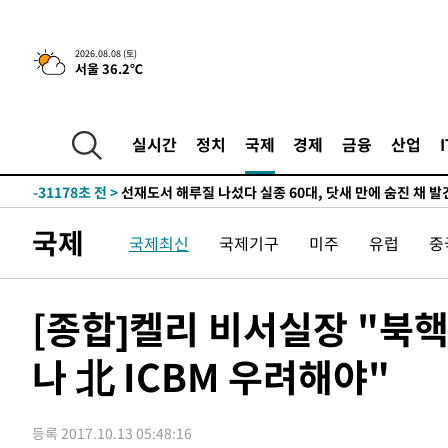
2026.08.08 (토)
서울 36.2℃
실시간
정치
국제
경제
금융
산업
-1617초 전 >
[속보]뉴욕증시 상승 마감…S&P 0.6% 나스닥 1.3%↑
-31178초 전 >
선재도서 해루질 나섰다 실종 60대, 닷새 만에 숨진 채 발
-28712초 전 >
남자 농구, 나고야 아시안게임서 '홈팀' 일본과 한일전
국제
국제최신
국제기구
미주
유럽
중
-28088초 전 >
여수 오동도 해상서 모터보트 전복…1명 사망·1명 실종
-24315초 전 >
극한폭염 한풀 꺾이지만…'낮 최고 35도' 무더위, 열대야
주 날씨]
-21333초 전 >
축구협회 "압수수색·성접대 논란 사과…쇄신의 기회로 
[종합]켈리 비서실장 "북핵
-19850초 전 >
[속보]'압수수색·성접대 논란' 축구협회 "실망과 걱정 
송"
나 北 ICBM 우려해야"
-8471초 전 >
'최고 37도' 폭염 지속…강원동해안 최대 150㎜ 비
-1597초 전 >
[속보]뉴욕증시 상승 마감…S&P 0.6% 나스닥 1.3%↑
-31198초 전 >
선재도서 해루질 나섰다 실종 60대, 닷새 만에 숨진 채 발
등록 2017.10.13 05:48:16
-28732초 전 >
남자 농구, 나고야 아시안게임서 '홈팀' 일본과 한일전