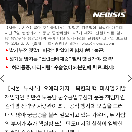
【서울=뉴시스】북한 조선중앙TV는 김정은 위원장이 참석한 가운데
지난 7일 평양에서 노동당 중앙위원회 제7기 제2차 전원회의를 열고
당 중앙위와 중앙군사위 등에 대한 인사개편을 단행했다고 8일 보도했
다. 2017.10.08. (출처 = 조선중앙TV 캡처)
photo@newsis.com
【서울=뉴시스】오애리 기자 = 북한의 핵·미사일 개발
책임자인 리만건 노동당 군수공업부장과 운용 책임자인
김락겸 전략군 사령관이 최근 공식 행사에 모습을 드러
내지 않아 궁금증을 불러 일으키고 있는 가운데, 두 사람
의 부재가 추가 핵실험 또는 탄도미사일 실험이 임박한