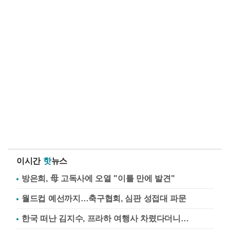
이시간
핫
뉴스
방은희, 母 고독사에 오열 "이틀 만에 발견"
월드컵 예선까지…축구협회, 심판 성접대 파문
한국 떠난 김지수, 프라하 여행사 차렸다더니…