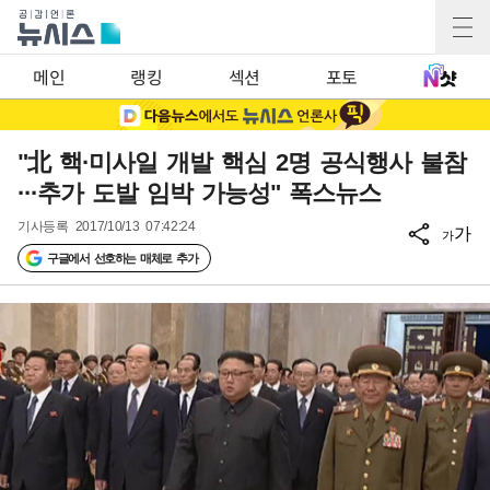
메인
랭킹
섹션
포토
"北 핵·미사일 개발 핵심 2명 공식행사 불참
···추가 도발 임박 가능성" 폭스뉴스
기사등록
2017/10/13 07:42:24
가
가
구글에서 선호하는 매체로 추가