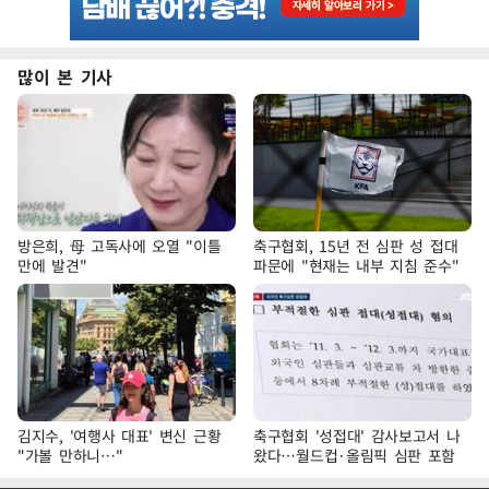
많이 본 기사
방은희, 母 고독사에 오열 "이틀
축구협회, 15년 전 심판 성 접대
만에 발견"
파문에 "현재는 내부 지침 준수"
김지수, '여행사 대표' 변신 근황
축구협회 '성접대' 감사보고서 나
"가볼 만하니…"
왔다…월드컵·올림픽 심판 포함