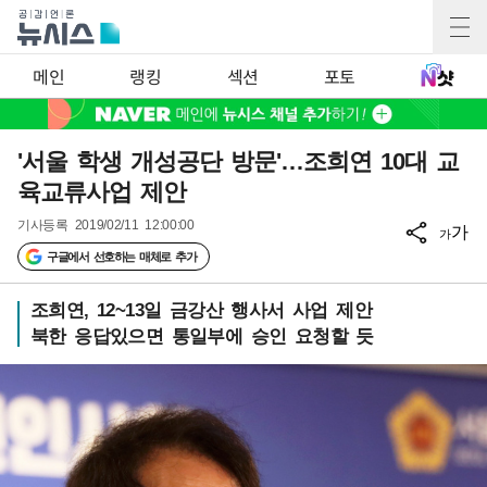
메인
랭킹
섹션
포토
'서울 학생 개성공단 방문'…조희연 10대 교
육교류사업 제안
기사등록
2019/02/11 12:00:00
가
가
구글에서 선호하는 매체로 추가
조희연, 12~13일 금강산 행사서 사업 제안
북한 응답있으면 통일부에 승인 요청할 듯