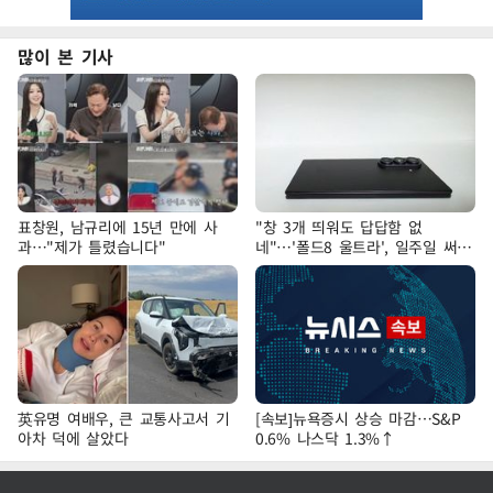
많이 본 기사
표창원, 남규리에 15년 만에 사
"창 3개 띄워도 답답함 없
과…"제가 틀렸습니다"
네"…'폴드8 울트라', 일주일 써보
니
英유명 여배우, 큰 교통사고서 기
[속보]뉴욕증시 상승 마감…S&P
아차 덕에 살았다
0.6% 나스닥 1.3%↑