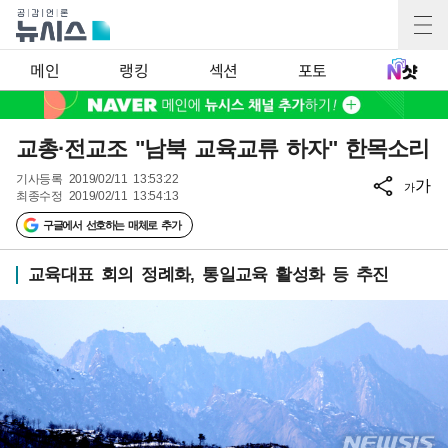
메인
랭킹
섹션
포토
교총·전교조 "남북 교육교류 하자" 한목소리
기사등록
2019/02/11 13:53:22
가
가
최종수정
2019/02/11 13:54:13
구글에서 선호하는 매체로 추가
교육대표 회의 정례화, 통일교육 활성화 등 추진