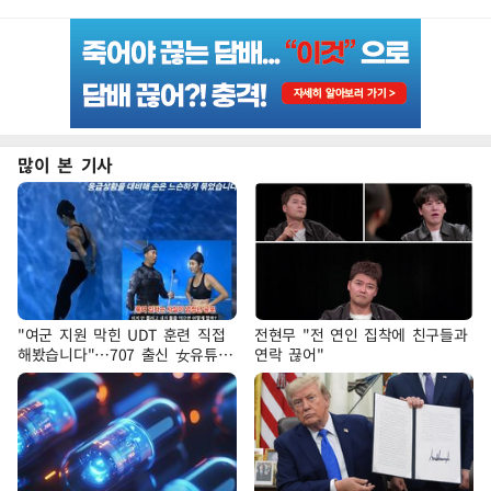
많이 본 기사
"여군 지원 막힌 UDT 훈련 직접
전현무 "전 연인 집착에 친구들과
해봤습니다"…707 출신 女유튜버
연락 끊어"
'완벽 소화'