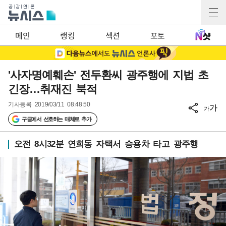
메인
랭킹
섹션
포토
'사자명예훼손' 전두환씨 광주행에 지법 초
긴장…취재진 북적
기사등록
2019/03/11 08:48:50
가
가
구글에서 선호하는 매체로 추가
오전 8시32분 연희동 자택서 승용차 타고 광주행