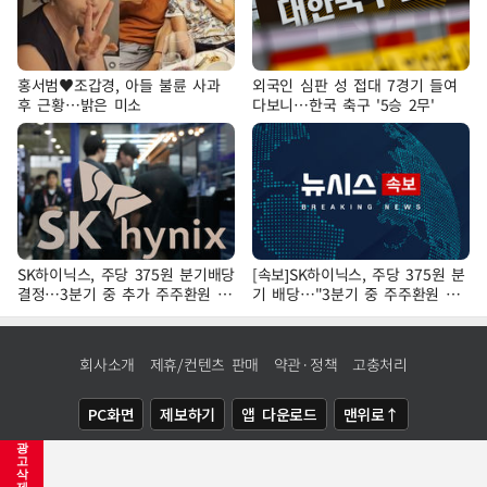
홍서범♥조갑경, 아들 불륜 사과
외국인 심판 성 접대 7경기 들여
후 근황…밝은 미소
다보니…한국 축구 '5승 2무'
SK하이닉스, 주당 375원 분기배당
[속보]SK하이닉스, 주당 375원 분
결정…3분기 중 추가 주주환원 발
기 배당…"3분기 중 주주환원 방
표
안 확정"
회사소개
제휴/컨텐츠 판매
약관·정책
고충처리
PC화면
제보하기
앱 다운로드
맨위로↑
광
COPYRIGHTⓒ
NEWSIS
ALL RIGHTS RESERVED.
고
삭