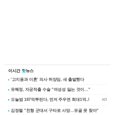
이시간
핫
뉴스
'고지용과 이혼' 의사 허양임, 새 출발했다
유혜정, 자궁적출 수술 "여성성 잃는 것이…"
김정렬 "친형 군대서 구타로 사망…유골 못 찾아"