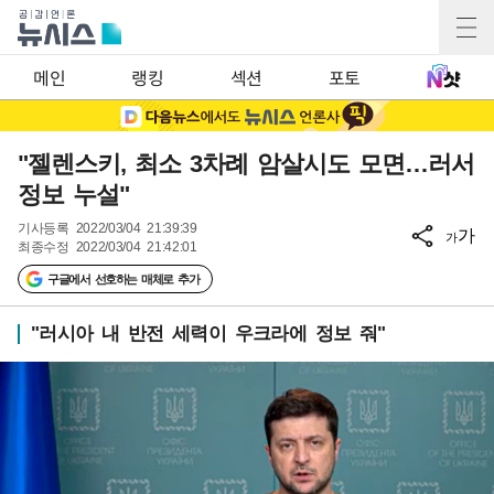
메인
랭킹
섹션
포토
"젤렌스키, 최소 3차례 암살시도 모면…러서
정보 누설"
기사등록
2022/03/04 21:39:39
가
가
최종수정
2022/03/04 21:42:01
구글에서 선호하는 매체로 추가
"러시아 내 반전 세력이 우크라에 정보 줘"