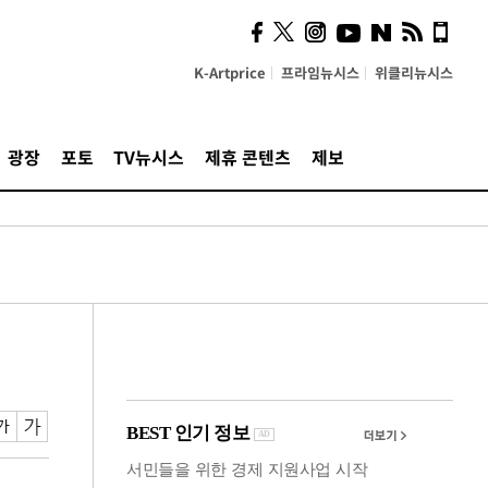
계…'고급 가요'의 주체적
영토
K-Artprice
프라임뉴시스
위클리뉴시스
광장
포토
TV뉴시스
제휴 콘텐츠
제보