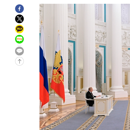
-29377초 전 >
[속보]경찰, '홍명보 선임 논란' 대한축구협회·축구회관 
색
-28764초 전 >
[속보]산업장관 "美무역법 제301조 과잉생산 결과 발표 8
상
-28557초 전 >
[속보]코스피 매도사이드카 발동…4%대 급락
-27829초 전 >
[속보]전남광주 초대 시민추천 부시장에 백승주·윤난실
-25390초 전 >
서울 열대야 15일째 지속…비공식 '초열대야' 30도 넘어
-23957초 전 >
[속보]코스닥, 2.15포인트(0.27%) 내린 797.44 출발
-23940초 전 >
[속보]코스피, 119.51포인트(1.81%) 내린 6478.75 개
-20387초 전 >
6월 경상수지 497.3억 달러…두 달 연속 사상 최대
-20338초 전 >
서울 낮 39도 '폭염중대경보'…40도 관측 가능성도
-17700초 전 >
미 워싱턴주 스포캔 시의 통제불능 3개 산불, 방화선 일부
-9873초 전 >
[속보] 호르무즈 해협 이란-오만 협상 기대속 뉴욕증시 혼조
우 0.49%↑
-8228초 전 >
[속보] 이란 대통령 "지금 최고지도자와 소통하기가 매우 
임 3년 인터뷰
2시간 전 >
[속보] "이란-오만, 호르무즈 해협 통행 항로 합의" 이란 외