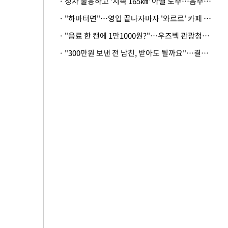
· 정차 불응하고 '시속 165㎞' 아찔 도주…음주운전자 체포
· "하마터면"…영업 끝나자마자 '와르르' 카페 테라스 덮친 대리석 외벽
· "음료 한 캔에 1만1000원?"…우즈벡 관광청까지 나섰다, 유튜버 폭로 후폭풍
· "300만원 보낸 전 남친, 받아도 될까요"…결혼 앞둔 예비신부의 뜻밖 고충