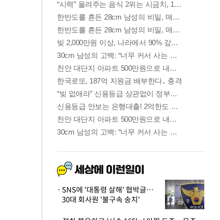
SNS에 '대통령 살해' 협박글…
30대 회사원 '불구속 송치'