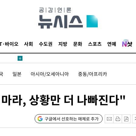
무부 대변인
해 불가피"
등 압수수
월 중 예
IT·바이오
사회
수도권
지방
문화
스포츠
연예
국
일본
아시아/오세아니아
중동/아프리카
장
 마라, 상황만 더 나빠진다"
 구축
 마감 다
어려워" 취
구글에서 선호하는 매체로 추가
무부 대변인
해 불가피"