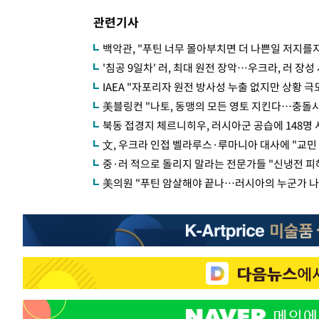
관련기사
백악관, "푸틴 너무 몰아부치면 더 나쁜일 저지를지
'침공 9일차' 러, 최대 원전 장악…우크라, 러 장성 
IAEA "자포리자 원전 방사성 누출 없지만 상황 극
美블링컨 "나토, 동맹의 모든 영토 지킨다…충돌시
북동 접경지 체르니히우, 러시아군 공습에 148명
文, 우크라 인접 벨라루스·루마니아 대사에 "교민 
중·러 적으로 돌리지 말라는 전문가들 "신냉전 피
美의원 "푸틴 암살해야 끝나…러시아의 누군가 나