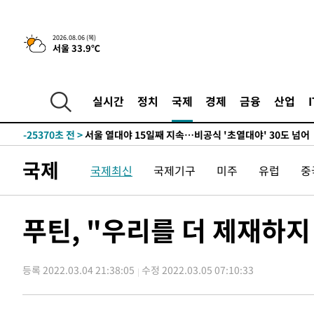
2시간 전 >
[속보] "이란-오만, 호르무즈 해협 통행 항로 합의" 이란 외
-30660초 전 >
[속보]산업장관 "李정부, 원전 반대 안해…안정 전력 위
2026.08.06 (목)
서울 33.9℃
-29357초 전 >
[속보]경찰, '홍명보 선임 논란' 대한축구협회·축구회관 
색
-28744초 전 >
[속보]산업장관 "美무역법 제301조 과잉생산 결과 발표 8
상
-28537초 전 >
[속보]코스피 매도사이드카 발동…4%대 급락
실시간
정치
국제
경제
금융
산업
-27809초 전 >
[속보]전남광주 초대 시민추천 부시장에 백승주·윤난실
-25370초 전 >
서울 열대야 15일째 지속…비공식 '초열대야' 30도 넘어
-23937초 전 >
[속보]코스닥, 2.15포인트(0.27%) 내린 797.44 출발
국제
국제최신
국제기구
미주
유럽
중
-23920초 전 >
[속보]코스피, 119.51포인트(1.81%) 내린 6478.75 개
-20367초 전 >
6월 경상수지 497.3억 달러…두 달 연속 사상 최대
-20318초 전 >
서울 낮 39도 '폭염중대경보'…40도 관측 가능성도
푸틴, "우리를 더 제재하지
-17680초 전 >
미 워싱턴주 스포캔 시의 통제불능 3개 산불, 방화선 일부
-9853초 전 >
[속보] 호르무즈 해협 이란-오만 협상 기대속 뉴욕증시 혼조
우 0.49%↑
등록 2022.03.04 21:38:05
수정 2022.03.05 07:10:33
-8208초 전 >
[속보] 이란 대통령 "지금 최고지도자와 소통하기가 매우 
임 3년 인터뷰
2시간 전 >
[속보] "이란-오만, 호르무즈 해협 통행 항로 합의" 이란 외
-30680초 전 >
[속보]산업장관 "李정부, 원전 반대 안해…안정 전력 위