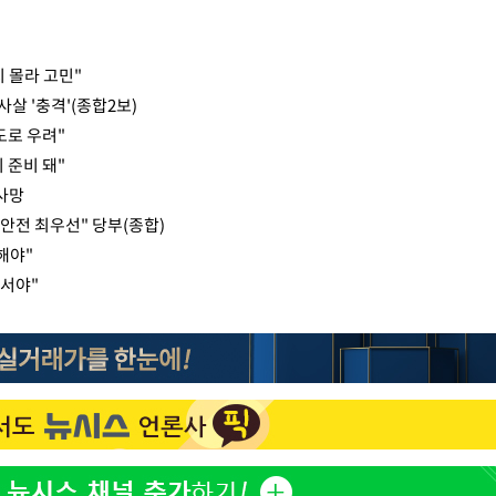
 몰라 고민"
사살 '충격'(종합2보)
도로 우려"
 준비 돼"
 사망
안전 최우선" 당부(종합)
해야"
서야"