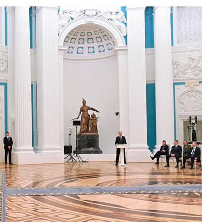
등 압수수
월 중 예
장
 구축
 마감 다
어려워" 취
무부 대변인