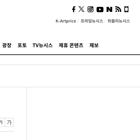
K-Artprice
프라임뉴시스
위클리뉴시스
광장
포토
TV뉴시스
제휴 콘텐츠
제보