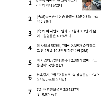
가
英유명 여배우, 큰 교통사고서
1
1
기아차 덕에 살았다
자친구와 열애 "결혼
[속보]뉴욕증시 상승 출발…S&P 0.3% 나스
2
2
닥 0.8%↑
 10대가 40대 친
[속보] 미 사업체, 일자리 7월에 2.3만 개 줄
3
3
어…실업률은 4.1%로 ↓
싶어 이혼…애 못
미 사업체 일자리, 7월에 2.3만개 순감하고
4
4
그 전 2개월 10.3만개 하향수정 (2보)
회의서 공급 논
미 사업체, 7월에 일자리 2.3만개 없애…'고
5
5
달리지 말고 과감
용침체' 국면(종합)
고서 기아차 덕에
뉴욕증시, 7월 '고용쇼크' 속 상승출발…S&P
6
6
0.3% 나스닥 0.8%↑
르기 방지법' 개편안
7월 中 외환보유액 3조4187억
7
7
＄·0.074%↑