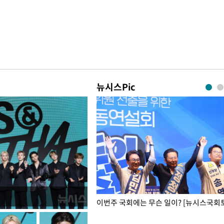
뉴시스Pic
폭력 피해자에 위로·사과…"국가
이번주 국회에는 무슨 일이? [뉴시스국회토
"