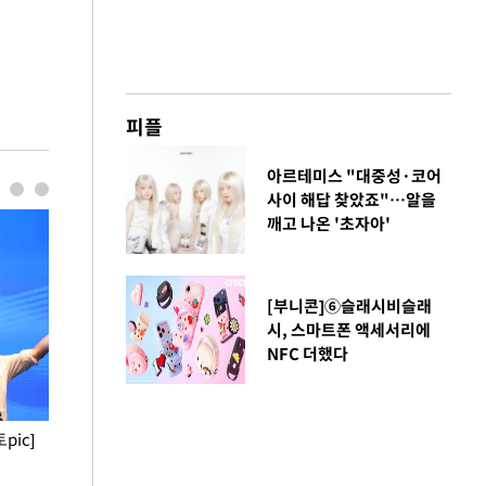
피플
아르테미스 "대중성·코어
사이 해답 찾았죠"…알을
깨고 나온 '초자아'
[부니콘]⑥슬래시비슬래
시, 스마트폰 액세서리에
NFC 더했다
pic]
청와대 일주일
사진으로 보는 