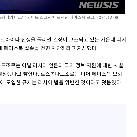
백혈병 재발 최성원 "치료
1
날 죽이는 것 같았다" 눈물
스퀘어의 나스닥 사이트 스크린에 표시된 페이스북 로고. 2021.12.08.
'서준맘' 박세미, 연하 남
2
생각도"
 우크라이나 전쟁을 둘러싼 긴장이 고조되고 있는 가운데 러시
[단독]인천 부평구 아파트서
3
모 살해
내 페이스북 접속을 전면 차단하라고 지시했다.
하리수 "미키정 보내주고 
4
낳아 미안했다"
드조르는 이날 러시아 언론과 국가 정보 자원에 대한 차별
결정했다고 밝혔다. 로스콤나드조르는 이어 페이스북 모회
이 대통령, 6시간 부동산 
5
들에 도입한 규제는 러시아 법을 위반한 것이라고 덧붙였다.
의…"기존 사고 방식에 매
히 실천"(종합)
英유명 여배우, 큰 교통사
6
살았다
이 대통령, 'ISA·주가누
7
질타하며 재검토 지시