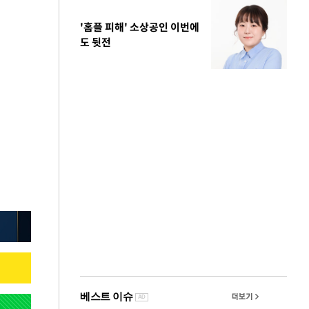
'홈플 피해' 소상공인 이번에
도 뒷전