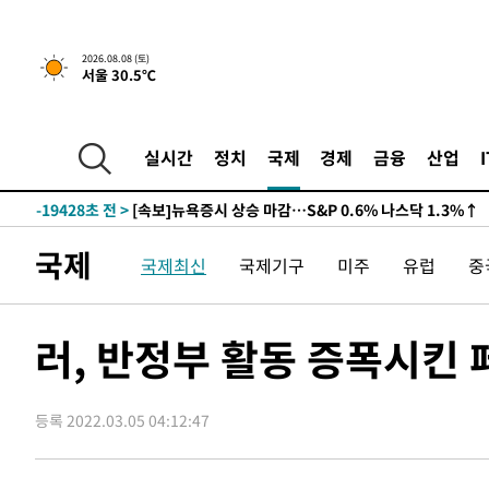
2026.08.08 (토)
서울 30.5℃
-19428초 전 >
[속보]뉴욕증시 상승 마감…S&P 0.6% 나스닥 1.3%↑
실시간
정치
국제
경제
금융
산업
-26302초 전 >
'최고 37도' 폭염 지속…강원동해안 최대 150㎜ 비
-19428초 전 >
[속보]뉴욕증시 상승 마감…S&P 0.6% 나스닥 1.3%↑
-26302초 전 >
'최고 37도' 폭염 지속…강원동해안 최대 150㎜ 비
국제
국제최신
국제기구
미주
유럽
중
-19428초 전 >
[속보]뉴욕증시 상승 마감…S&P 0.6% 나스닥 1.3%↑
러, 반정부 활동 증폭시킨 
등록 2022.03.05 04:12:47